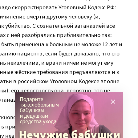
 надо скорректировать Уголовный Кодекс РФ:
чинение смерти другому человеку (и,
ак убийство. С сознательной эвтаназией всё
ах с ней разобрались приблизительно так:
быть применена к больным не моложе 12 лет и
анию пациента, если будет доказано, что его
ь неизлечима, и врачи ничем не могут ему
ённые жёсткие требования предъявляются и к
атьи в российском Уголовном Кодексе вполне
и): его целостность она, вероятно, это не
таназией всё значительно сложнее.
кновения проявляется в том, что крайне
ть принудительной эвтаназии. Кто кроме
му невыносимо плохо и он действительно хочет