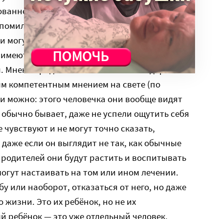
ванно (!) возложить ответственность за
помиловать? Врачи могут ставить диагнозы и
и могут прогнозировать состояние организма
е имеют права решать достоин он жизни или
я. Мнение родителей о состоянии и здоровье
м компетентным мнением на свете (по
ли можно: этого человечка они вообще видят
о обычно бывает, даже не успели ощутить себя
е чувствуют и не могут точно сказать,
 даже если он выглядит не так, как обычные
у родителей они будут растить и воспитывать
могут настаивать на том или ином лечении.
бу или наоборот, отказаться от него, но даже
 жизни. Это их ребёнок, но не их
 ребёнок — это уже отдельный человек,