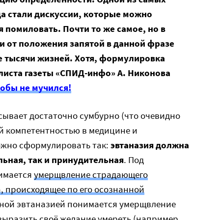
да стали дискуссии, которые можно
я помиловать. Почти то же самое, но в
и от положения запятой в данной фразе
ие тысячи жизней. Хотя, формулировка
листа газеты «СПИД-инфо» А. Никонова
тобы не мучился!
сывает достаточно сумбурно (что очевидно
й компетентностью в медицине и
можно сформулировать так:
эвтаназия должна
льная, так и принудительная
. Под
нимается
умерщвление страдающего
, происходящее по его осознанной
ьной эвтаназией понимается умерщвление
 выразить своё желание умереть (например,