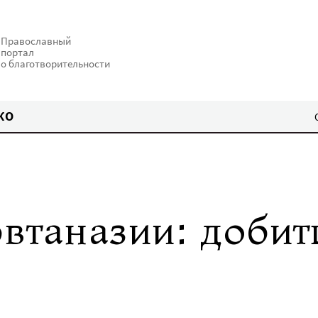
Православный
портал
о благотворительности
КО
втаназии: добит