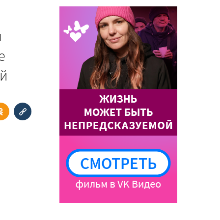
я
е
ей