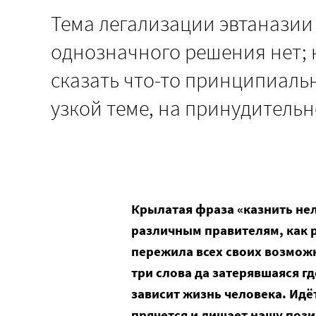
Тема легализации эвтаназии 
однозначного решения нет; 
сказать что-то принципиаль
узкой теме, на принудитель
Крылатая фраза «казнить не
различным правителям, как р
пережила всех своих возможны
три слова да затерявшаяся г
зависит жизнь человека. Идёт
прячется и лишает нашу поз