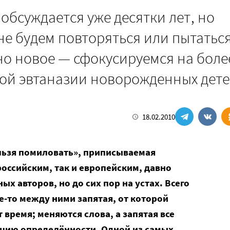
обсуждается уже десятки лет, но
не будем повторяться или пытатьс
но новое — сфокусируемся на боле
ной эвтаназии новорожденных дет
18.02.2010
льзя помиловать», приписываемая
оссийским, так и европейским, давно
х авторов, но до сих пор на устах. Всего
де-то между ними запятая, от которой
 время; меняются слова, а запятая все
ицию определённости. Одной из самых