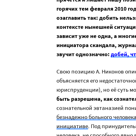
горячих тем февраля 2010 го
озаглавить так: добить нельз
контексте нынешней ситуаци
зависит уже не одна, а мног
инициатора скандала, журна
звучит однозначно:
добей, ч
Свою позицию А. Никонов опи
объясняется его недостаточно
юриспруденции), но её суть 
быть разрешена, как сознате
сознательной эвтаназией по
безнадежно больного человека
инициативе
. Под принудител
человека, не способного явно