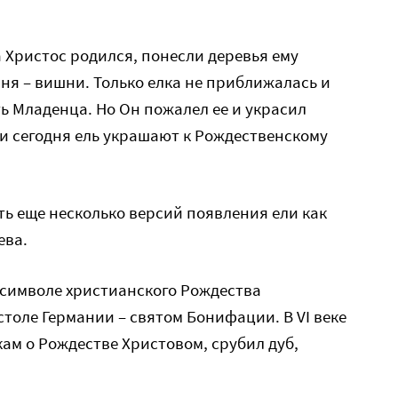
а Христос родился, понесли деревья ему
шня – вишни. Только елка не приближалась и
ть Младенца. Но Он пожалел ее и украсил
 и сегодня ель украшают к Рождественскому
ть еще несколько версий появления ели как
ева.
 символе христианского Рождества
столе Германии – святом Бонифации. В VI веке
ам о Рождестве Христовом, срубил дуб,