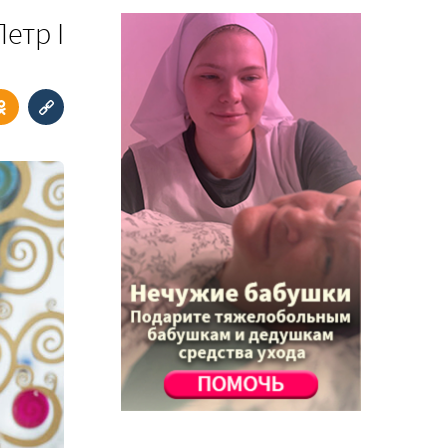
етр I