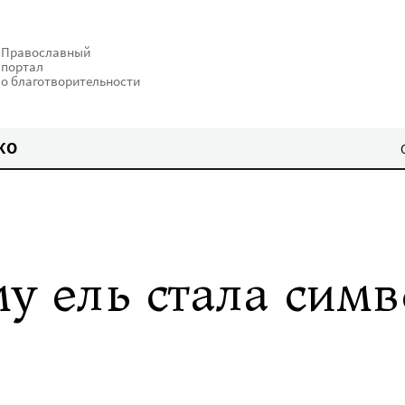
Православный
портал
о благотворительности
КО
у ель стала сим