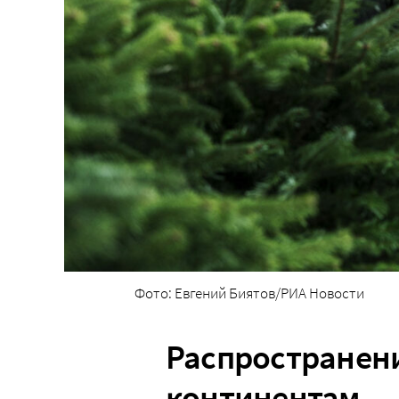
Фото: Евгений Биятов/РИА Новости
Распространени
континентам