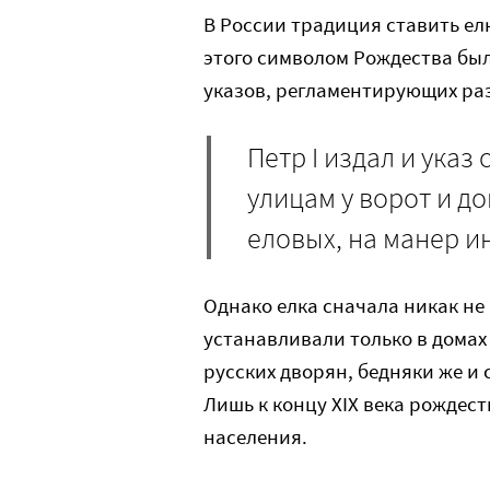
В России традиция ставить елк
этого символом Рождества бы
указов, регламентирующих ра
Петр I издал и указ
улицам у ворот и д
еловых, на манер и
Однако елка сначала никак не 
устанавливали только в домах
русских дворян, бедняки же и
Лишь к концу XIX века рождест
населения.