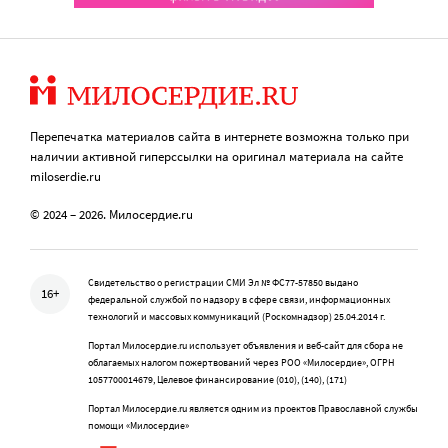
Перепечатка материалов сайта в интернете возможна только при
наличии активной гиперссылки на оригинал материала на сайте
miloserdie.ru
© 2024 – 2026. Милосердие.ru
Свидетельство о регистрации СМИ Эл № ФС77-57850 выдано
16+
федеральной службой по надзору в сфере связи, информационных
технологий и массовых коммуникаций (Роскомнадзор) 25.04.2014 г.
Портал Милосердие.ru использует объявления и веб-сайт для сбора не
облагаемых налогом пожертвований через РОО «Милосердие», ОГРН
1057700014679, Целевое финансирование (010), (140), (171)
Портал Милосердие.ru является одним из проектов Православной службы
помощи «Милосердие»