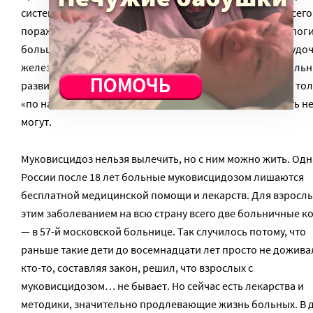
системы — вязкая слизь закупоривает протоки. Чаще всего
поражены легкие, от дыхательной недостаточности и пог
большинство больных. Очень часто поражена поджелудо
железа, нарушается работа кишечника, у некоторых боль
развивается цирроз печени. Муковисцидоз передается то
«по наследству», никакие внешние причины его вызвать н
могут.
Муковисцидоз нельзя вылечить, но с ним можно жить. Одн
России после 18 лет больные муковисцидозом лишаются
бесплатной медицинской помощи и лекарств. Для взрослы
этим заболеванием на всю страну всего две больничные к
— в 57-й московской больнице. Так случилось потому, что
раньше такие дети до восемнадцати лет просто не дожива
кто-то, составляя закон, решил, что взрослых с
муковисцидозом… не бывает. Но сейчас есть лекарства и
методики, значительно продлевающие жизнь больных. В 