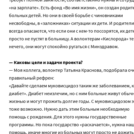
«на зарплате». Есть фонд «Во имя жизни», он создан роди
больных детей. Но они в своей борьбе с чиновниками
несвободны, в «заложниках» ситуации их дети. И родители
всегда опасаются, что если они с кем-то поссорятся, их дет
просто не пустят в больницу. А волонтерам «Кислорода» т
нечего, они могут спокойно ругаться с Минздравом.
— Каковы цели и задачи проекта?
— Моя коллега, волонтер Татьяна Краснова, подобрала оч
правильный рефрен:
«Давайте сделаем муковисцидоз таким же заболеванием, 
диабет». Диабет неизлечим, но с ним больные живут обыч
жизнью и могут прожить долгие годы. С муковисцидозом э
тоже возможно. Нужно дать этим больным необходимую
помощь с рождения. Для этого нужны государственные
программы. Но пока государство «раскачается», нужна на
помощь, иначе многие из больных могут просто не дожить