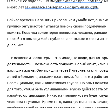
О Майе и ее подопечных мы
уже писали в прошлом году
. М
много лет
занималась арт-терапией с детьми из РДКБ
.
Сейчас времени на занятия рисованием у Майи нет, она вме
группой энтузиастов пытается помочь своим подопечным
выжить. Команда волонтеров появилась недавно, раньше
просьбы о помощи Майя публиковала только в своем инте
дневнике:
— В основном волонтеры — это молодые люди, для которы
деятельность — возможность получить новый опыт, измен
взгляд на жизнь. Они пришли через Интернет, стали посе
детей в больнице, знакомиться с ними. Раньше мы работа
неофициально, как инициативная группа. Но опыт показал
для того, чтобы быть услышанными, нужно действовать от
какой-то организации. Никто из чиновников не будет слуш
человека «с улицы». Кроме того, наша деятельность зачас
требует полной занятости, соответственно нужны и сотру