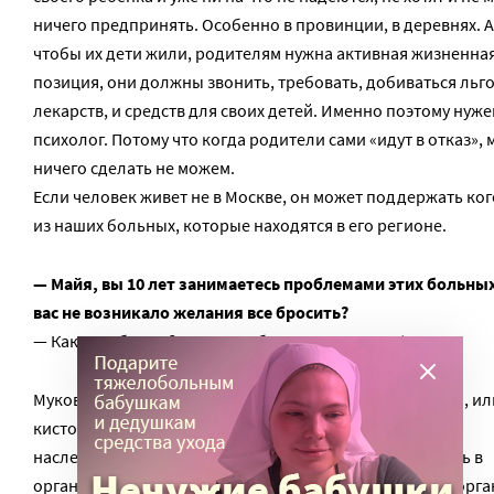
ничего предпринять. Особенно в провинции, в деревнях. А
чтобы их дети жили, родителям нужна активная жизненна
позиция, они должны звонить, требовать, добиваться льго
лекарств, и средств для своих детей. Именно поэтому нуже
психолог. Потому что когда родители сами «идут в отказ», 
ничего сделать не можем.
Если человек живет не в Москве, он может поддержать ког
из наших больных, которые находятся в его регионе.
— Майя, вы 10 лет занимаетесь проблемами этих больны
вас не возникало желания все бросить?
— Как же я брошу? Все эти ребята — мои друзья!
Муковисцидоз (лат: mucus, «слизь» + viscidus, «вязкий»), ил
кистозный фиброз — самая распространенная из
наследственных болезней. При этом заболевании слизь в
организме слишком густая. От этого страдают многие орга