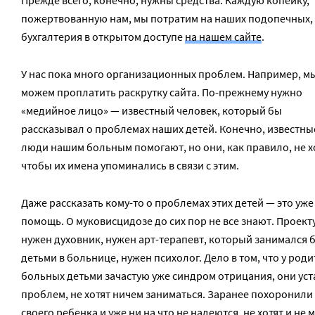
Прежде всего, конечно, нужны средства. Каждую копейку,
пожертвованную нам, мы потратим на наших подопечных, 
бухгалтерия в открытом доступе
на нашем сайте
.
У нас пока много организационных проблем. Например, м
можем проплатить раскрутку сайта. По-прежнему нужно
«медийное лицо» — известный человек, который бы
рассказывал о проблемах наших детей. Конечно, известны
люди нашим больным помогают, но они, как правило, не х
чтобы их имена упоминались в связи с этим.
Даже рассказать кому-то о проблемах этих детей — это уже
помощь. О муковисцидозе до сих пор не все знают. Проект
нужен духовник, нужен арт-терапевт, который занимался б
детьми в больнице, нужен психолог. Дело в том, что у род
больных детьми зачастую уже синдром отрицания, они уст
проблем, не хотят ничем заниматься. Заранее похоронили
своего ребенка и уже ни на что не надеются, не хотят и не 