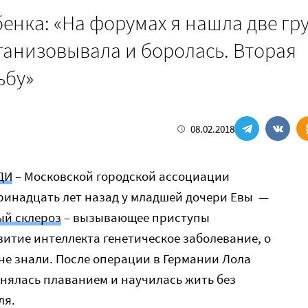
бенка: «На форумах я нашла две гр
ганизовывала и боролась. Вторая
ьбу»
08.02.2018
ДИ
– Московской городской ассоциации
ринадцать лет назад у младшей дочери Евы —
ый склероз
– вызывающее приступы
итие интеллекта генетическое заболевание, о
 не знали. После операции в Германии Лола
анялась плаванием и научилась жить без
ля.