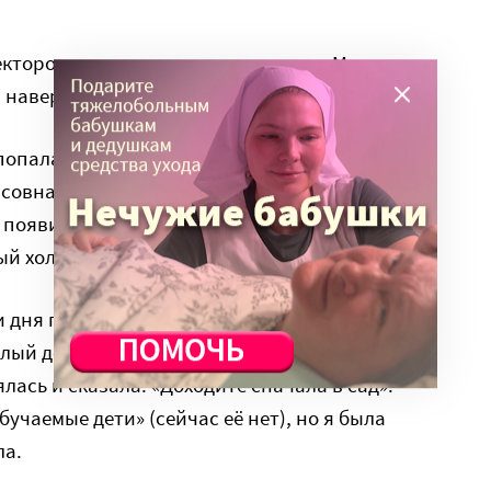
торов детских садиков говорило: «Мы ничего
, наверное, потом приходите».
 попала в «Детскую личность» — школу, где
овна Буданова. И она сказала: «Давайте
 появился детский сад. (К сожалению, сейчас
й холдинг, и там всё изменилось).
 дня по нескольку часов, адаптировались. А
лый день. Потом я задала вопрос о школе, на
ась и сказала: «Доходите сначала в сад».
бучаемые дети» (сейчас её нет), но я была
ла.