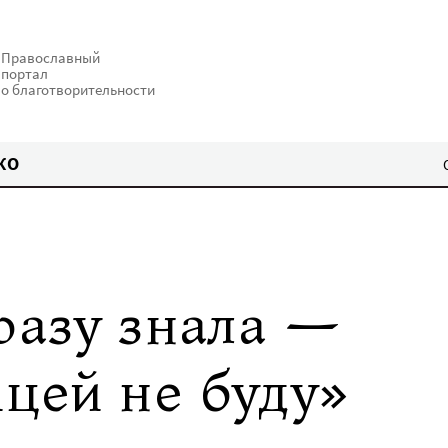
Православный
портал
о благотворительности
КО
разу знала —
цей не буду»