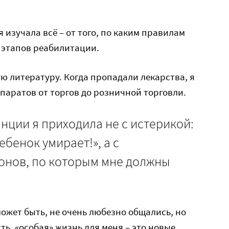
я изучала всё – от того, по каким правилам
о этапов реабилитации.
 литературу. Когда пропадали лекарства, я
паратов от торгов до розничной торговли.
анции я приходила не с истерикой:
ебенок умирает!», а с
онов, по которым мне должны
может быть, не очень любезно общались, но
сть, «особая» жизнь для меня – это новые