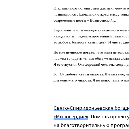
Открывал поэзию, она стала для меня чем-то 
познакомился с Блоком, он открыл массу тонк
современные поэты – Вознесенский…
Еще очень рано, в молодости появилось желан
находится за пределом простейшей реальности,
то любовь, близость, семья, дети. И мне труд
Но мне немножко повезло, что жена не возраж
прожил тридцать лет, мы оба уже начали силь
Я ее отпустил. Она хороший человек, сюда пр
Бог Он любовь, свет и милость. Я чувствую, ч
для меня – это милость. Я не знаю, чем это ко
Свято-Спиридоньевская богад
«Милосердие»
. Помочь проек
на благотворительную прогр