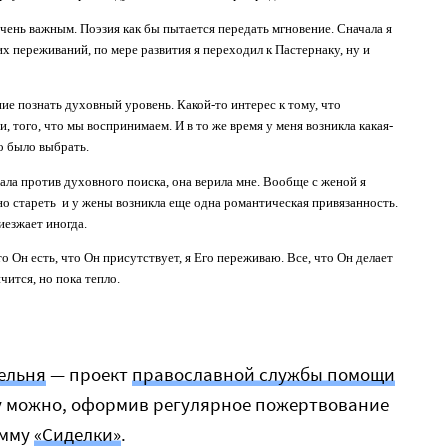
очень важным. Поэзия как бы пытается передать мгновение. Сначала я
их переживаний, по мере развития я переходил к Пастернаку, ну и
ие познать духовный уровень. Какой-то интерес к тому, что
 того, что мы воспринимаем. И в то же время у меня возникла какая-
но было выбрать.
ала против духовного поиска, она верила мне. Вообще с женой я
но стареть и у жены возникла еще одна романтическая привязанность.
иезжает иногда.
то Он есть, что Он присутствует, я Его переживаю. Все, что Он делает
нчится, но пока тепло.
ельня
— проект
православной службы помощи
ту можно, оформив регулярное пожертвование
амму
«Сиделки»
.