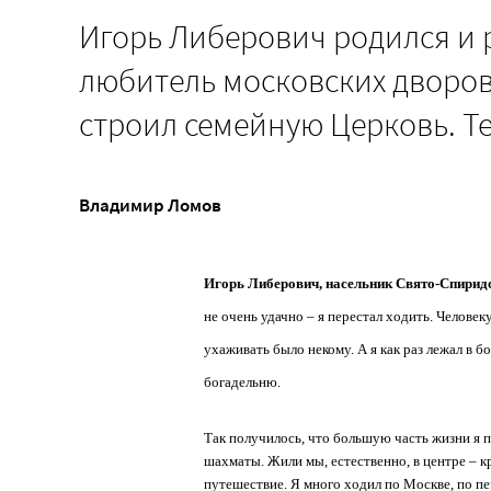
Игорь Либерович родился и р
любитель московских дворов 
строил семейную Церковь. Т
Владимир Ломов
Игорь Либерович, насельник Свято-Спирид
не очень удачно – я перестал ходить. Челове
ухаживать было некому. А я как раз лежал в 
богадельню.
Так получилось, что большую часть жизни я п
шахматы. Жили мы, естественно, в центре – к
путешествие. Я много ходил по Москве, по пер