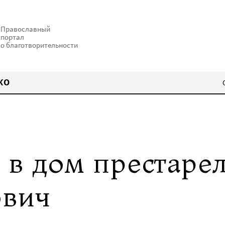
Православный
портал
о благотворительности
КО
 в дом престаре
ович