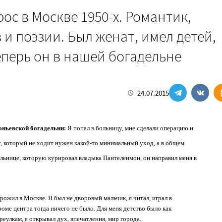
ос в Москве 1950-х. Романтик,
и поэзии. Был женат, имел детей,
еперь он в нашей богадельне
24.07.2015
оньевской богадельни:
Я попал в больницу, мне сделали операцию и
ку, который не ходит нужен какой-то минимальный уход, а в общем
больнице, которую курировал владыка Пантелеимон, он направил меня в
рожил в Москве. Я был не дворовый мальчик, я читал, играл в
роме центра тогда ничего не было. Для меня детство было как
еулкам, я открывал дух, впечатления, мир города.