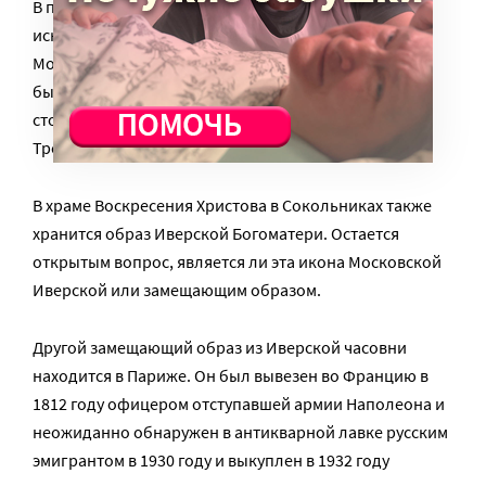
В последнее время все больше историков и
искусствоведов склоняются к тому, что
«та самая»
Московская Иверская икона Божией, образ которой
был написан в 17 веке специально для российской
столицы, сейчас находится в Государственной
Третьяковской Галерее.
В храме Воскресения Христова в Сокольниках также
хранится образ Иверской Богоматери. Остается
открытым вопрос, является ли эта икона Московской
Иверской или замещающим образом.
Другой замещающий образ из Иверской часовни
находится в Париже. Он был вывезен во Францию в
1812 году офицером отступавшей армии Наполеона и
неожиданно обнаружен в антикварной лавке русским
эмигрантом в 1930 году и выкуплен в 1932 году