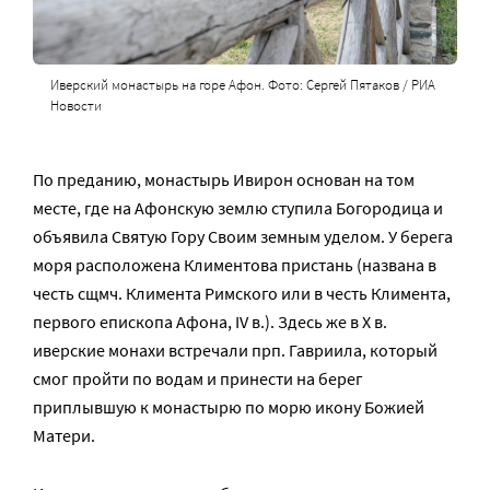
Иверский монастырь на горе Афон. Фото: Сергей Пятаков / РИА
Новости
По преданию, монастырь Ивирон основан на том
месте, где на Афонскую землю ступила Богородица и
объявила Святую Гору Своим земным уделом. У берега
моря расположена Климентова пристань (названа в
честь сщмч. Климента Римского или в честь Климента,
первого епископа Афона, IV в.). Здесь же в X в.
иверские монахи встречали прп. Гавриила, который
смог пройти по водам и принести на берег
приплывшую к монастырю по морю икону Божией
Матери.