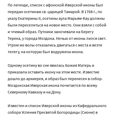
По легенде, список с афонской Иверской иконы был
передан осетинам св. царицей Тамарой. В 1768 г., по
указу Екатерины II, осетины аула Марьям-Kay должны
были переселиться на новое место. Они взяли с собой
и чтимый образ. Путники заночевали на берегу
Терека, у города Моздока. Ночью от иконы лился свет.
Утром же волы отказались двигаться с места и везти
телегу, на которую был водружена икона.
Одному осетину во сне явилась Божия Матерь и
приказала оставить икону на этом месте. Известие
дошло до архиерея, и образ был перенесен в собор.
Моздокская Иверская икона почитается по всему
Северному Кавказу и на Дону.
Известен и список Иверской иконы из Кафедрального
собора Успения Пресвятой Богородицы (Сиони) в