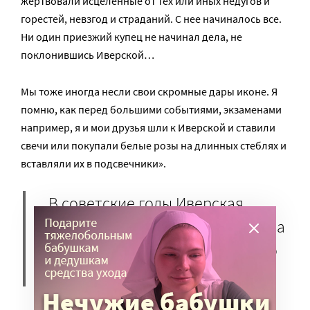
жертвовали исцеленные от тех или иных недугов и
горестей, невзгод и страданий. С нее начиналось все.
Ни один приезжий купец не начинал дела, не
поклонившись Иверской…
Мы тоже иногда несли свои скромные дары иконе. Я
помню, как перед большими событиями, экзаменами
например, я и мои друзья шли к Иверской и ставили
свечи или покупали белые розы на длинных стеблях и
вставляли их в подсвечники».
В советские годы Иверская
часовня была разрушена. Судьба
«той самой» Иверской иконы до
сих пор неясна.