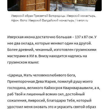
Иверский образ Пресвятой Богородицы. Иверский монастырь,
Афон. Фото: Иверский Валдайский монастырь / iveron.ru
Иверская икона достаточно большая – 137 x 87 см. У
нее два оклада, которые меняют один на другой.
Более древний, чеканный, изготовлен грузинскими
мастерами в XVI в. Внизу находится надпись на
грузинском языке:
«Царица, Мать человеколюбивого Бога,
Пренепорочная Дева Мария, помилуй душу моего
господина, великого Кайхосроя Кваркварашвили, а я,
раб Твой и лишенный всяких сил, достойный
сожаления, Амвросий, благодарю Тебя, который
удостоил меня оковать это и украсить святой образ