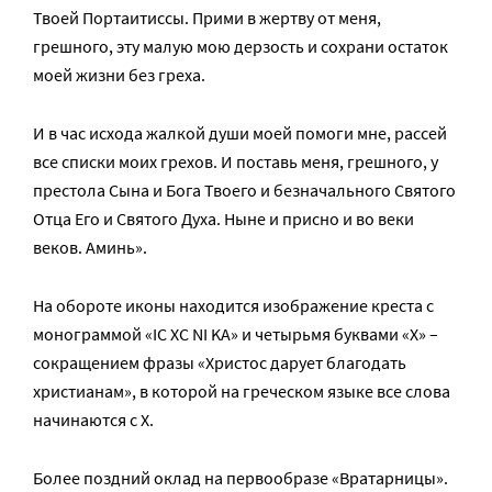
Твоей Портаитиссы. Прими в жертву от меня,
грешного, эту малую мою дерзость и сохрани остаток
моей жизни без греха.
И в час исхода жалкой души моей помоги мне, рассей
все списки моих грехов. И поставь меня, грешного, у
престола Сына и Бога Твоего и безначального Святого
Отца Его и Святого Духа. Ныне и присно и во веки
веков. Аминь».
На обороте иконы находится изображение креста с
монограммой «IC XC NI KA» и четырьмя буквами «Х» –
сокращением фразы «Христос дарует благодать
христианам», в которой на греческом языке все слова
начинаются с Х.
Более поздний оклад на первообразе «Вратарницы».