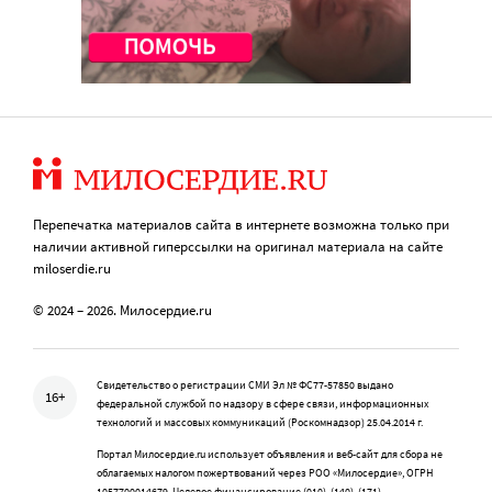
Перепечатка материалов сайта в интернете возможна только при
наличии активной гиперссылки на оригинал материала на сайте
miloserdie.ru
© 2024 – 2026. Милосердие.ru
Свидетельство о регистрации СМИ Эл № ФС77-57850 выдано
16+
федеральной службой по надзору в сфере связи, информационных
технологий и массовых коммуникаций (Роскомнадзор) 25.04.2014 г.
Портал Милосердие.ru использует объявления и веб-сайт для сбора не
облагаемых налогом пожертвований через РОО «Милосердие», ОГРН
1057700014679, Целевое финансирование (010), (140), (171)