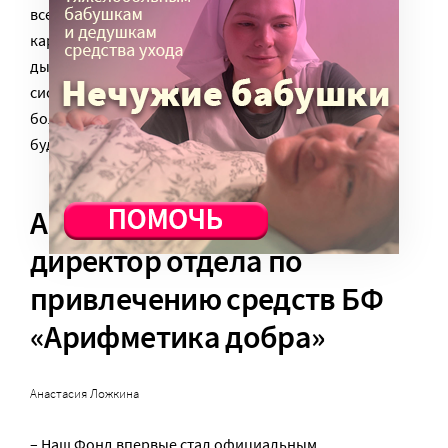
все потребности. При этом часто такие аппараты
кардинально влияют на качество жизни людей с
дыхательными проблемами. Если будет налажена
система их выдачи, настройки, передачи другим
больным, когда в семье аппарат уже не нужен, это
будет огромным шагом вперед.
Анастасия Ложкина
,
директор отдела по
привлечению средств БФ
«Арифметика добра»
Анастасия Ложкина
– Наш Фонд впервые стал официальным