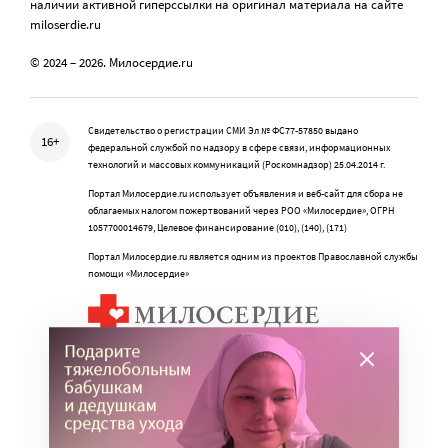
наличии активной гиперссылки на оригинал материала на сайте
miloserdie.ru
© 2024 – 2026. Милосердие.ru
Свидетельство о регистрации СМИ Эл № ФС77-57850 выдано
16+
федеральной службой по надзору в сфере связи, информационных
технологий и массовых коммуникаций (Роскомнадзор) 25.04.2014 г.
Портал Милосердие.ru использует объявления и веб-сайт для сбора не
облагаемых налогом пожертвований через РОО «Милосердие», ОГРН
1057700014679, Целевое финансирование (010), (140), (171)
Портал Милосердие.ru является одним из проектов Православной службы
помощи «Милосердие»
Учредитель: АНО «Издательский центр «Нескучный сад»
Главный редактор: Данилова Ю.К.
info@miloserdie.ru
8-499-350-05-95