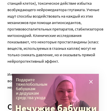
станций клеток), токсическое действие избытка
возбуждающего нейромедиатора глутамата. Ученые
ищут способы воздействовать на каждый из этих
механизмов при помощи антиоксидантов,
противовоспалительных препаратов, стабилизаторов
митохондрий. Клинические исследования
показывают, что некоторые простагландины (класс
веществ, используемых в глазных каплях) могут не
только снижать давление, но и оказывать прямой
нейропротективный эффект.
Иначе говоря, врачи впервые всерьез задаются
вопросом не «как снизить давление?», а «как спасти
нерв?».
Смогут ли врачи однажды