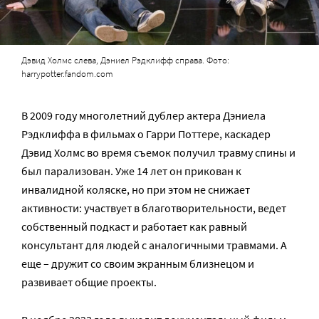
Дэвид Холмс слева, Дэниел Рэдклифф справа. Фото:
harrypotter.fandom.com
В 2009 году многолетний дублер актера Дэниела
Рэдклиффа в фильмах о Гарри Поттере, каскадер
Дэвид Холмс во время съемок получил травму спины и
был парализован. Уже 14 лет он прикован к
инвалидной коляске, но при этом не снижает
активности: участвует в благотворительности, ведет
собственный подкаст и работает как равный
консультант для людей с аналогичными травмами. А
еще – дружит со своим экранным близнецом и
развивает общие проекты.