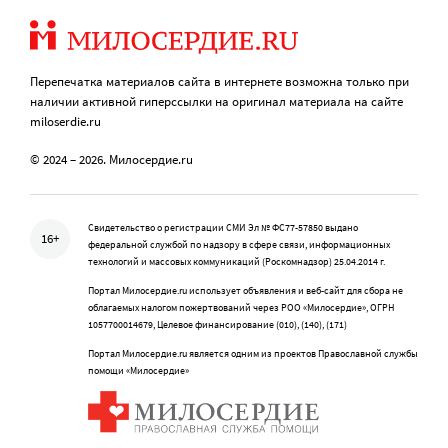
Перепечатка материалов сайта в интернете возможна только при
наличии активной гиперссылки на оригинал материала на сайте
miloserdie.ru
© 2024 – 2026. Милосердие.ru
Свидетельство о регистрации СМИ Эл № ФС77-57850 выдано
16+
федеральной службой по надзору в сфере связи, информационных
технологий и массовых коммуникаций (Роскомнадзор) 25.04.2014 г.
Портал Милосердие.ru использует объявления и веб-сайт для сбора не
облагаемых налогом пожертвований через РОО «Милосердие», ОГРН
1057700014679, Целевое финансирование (010), (140), (171)
Портал Милосердие.ru является одним из проектов Православной службы
помощи «Милосердие»