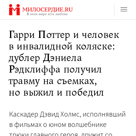
Перейти
к
содержанию
Гарри Поттер и человек
в инвалидной коляске:
дублер Дэниела
Рэдклиффа получил
травму на съемках,
но выжил и победил
Каскадер Дэвид Холмс, исполнявший
в фильмах о юном волшебнике
трюки главного героя, дружит со