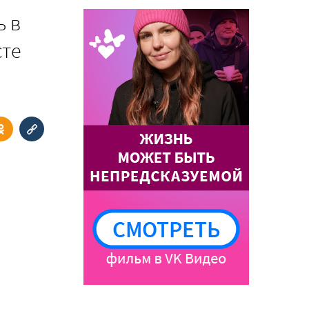
ь в
сте