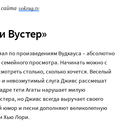
с сайта
vokrug.tv
и Вустер»
иал по произведениям Вудхауса – абсолютно
семейного просмотра. Начинать можно с
мотреть столько, сколько хочется. Веселый
р и невозмутимый слуга Дживс рассмешат
кадре тети Агаты нарушает милую
стера, но Дживс всегда выручает своего
ий юмор и песни дополняют великолепную
и Хью Лори.