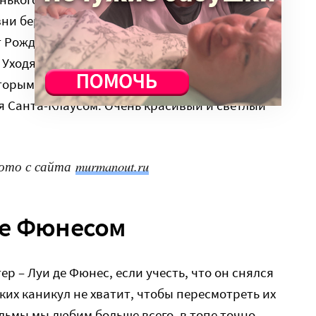
ни берут его на воспитание, отныне он живет
т Рождества до Рождества – дольше года ни
 Уходя из одной семьи в другую, мальчик
оторыми он жил в минувшем году. Со временем
я Санта-Клаусом. Очень красивый и светлый
Фото с сайта
murmanout.ru
де Фюнесом
 – Луи де Фюнес, если учесть, что он снялся
аких каникул не хватит, чтобы пересмотреть их
ильмы мы любим больше всего, в топе точно