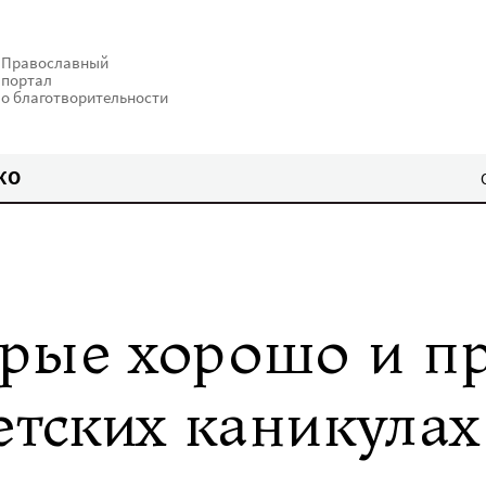
Православный
портал
о благотворительности
КО
рые хорошо и п
етских каникулах