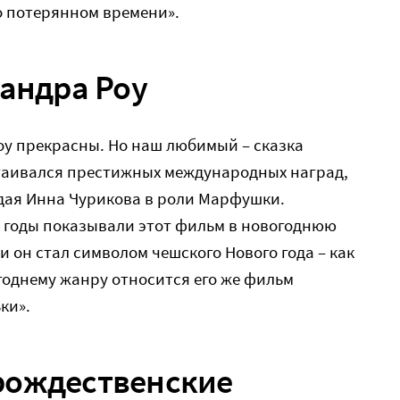
 о потерянном времени».
сандра Роу
оу прекрасны. Но наш любимый – сказка
стаивался престижных международных наград,
дая Инна Чурикова в роли Марфушки.
е годы показывали этот фильм в новогоднюю
и он стал символом чешского Нового года – как
огоднему жанру относится его же фильм
ки».
рождественские