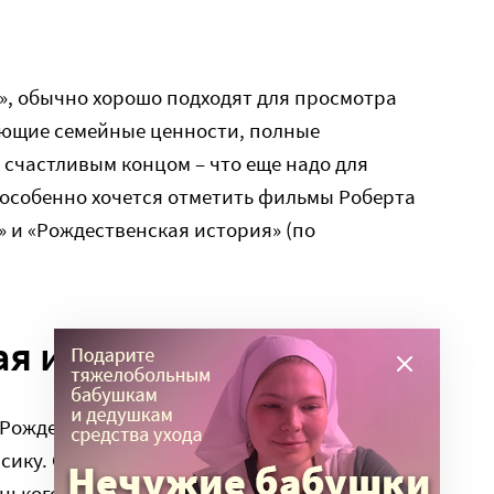
», обычно хорошо подходят для просмотра
ающие семейные ценности, полные
счастливым концом – что еще надо для
 особенно хочется отметить фильмы Роберта
 и «Рождественская история» (по
ая история» по-фински
Рождественская история» не имеет никакого
ику. Он снят в Финляндии в 2007 году.
ленького мальчика погибают родители и