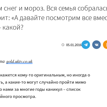
 снег и мороз. Вся семья собралас
рит: «А давайте посмотрим все вме
 какой?
05.01.2016
йта
gold.uktv.co.uk
кажется кому-то оригинальным, но иногда о
ь, а какие-то могут случайно пройти мимо
о нами за многие годы каникул – список
ейного просмотра.