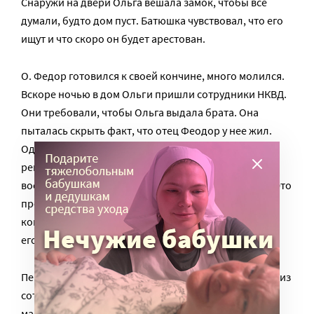
Снаружи на двери Ольга вешала замок, чтобы все
думали, будто дом пуст. Батюшка чувствовал, что его
ищут и что скоро он будет арестован.
О. Федор готовился к своей кончине, много молился.
Вскоре ночью в дом Ольги пришли сотрудники НКВД.
Они требовали, чтобы Ольга выдала брата. Она
пыталась скрыть факт, что отец Феодор у нее жил.
Один из сотрудников направил в ее сторону
револьвер и стал громко кричать: «Знаешь, как по
военному времени ответишь за укрывательство?!» Это
происходило в июле 1941 года. Но тут один из
конвоиров нашел о. Федора, молившегося у себя, и
его начали допрашивать.
Перед отъездом священник облачился, на что один из
сотрудников НКВД язвительно заметил: «Это что за
маскарад?!» В ответ отец Феодор сказал, что в