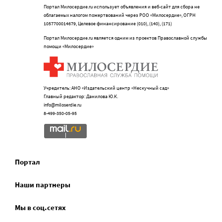
Портал Милосердие.ru использует объявления и веб-сайт для сбора не
облагаемых налогом пожертвований через РОО «Милосердие», ОГРН
1057700014679, Целевое финансирование (010), (140), (171)
Портал Милосердие.ru является одним из проектов Православной службы
помощи «Милосердие»
Учредитель: АНО «Издательский центр «Нескучный сад»
Главный редактор: Данилова Ю.К.
info@miloserdie.ru
8-499-350-05-95
Портал
Наши партнеры
Мы в соц.сетях