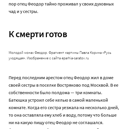
пор отец Феодор тайно проживал у своих духовных
чад и у сестры.
К смерти готов
Молодой монах Феодор. Фрагмент картины Павла Корина «Русь
уходящая». Изображение с сайта eparhia-saratov.ru
Перед последним арестом отец Феодор жил в доме
своей сестры в поселке Востряково под Москвой. В ее
собственности было полдома — три комнаты.
Батюшка устроил себе келью в самой маленькой
комнате. Когда его сестра уезжала на несколько дней,
то она оставляла ему хлеб и воду, потому что больше
ни на какую пищу отец Феодор не соглашался.