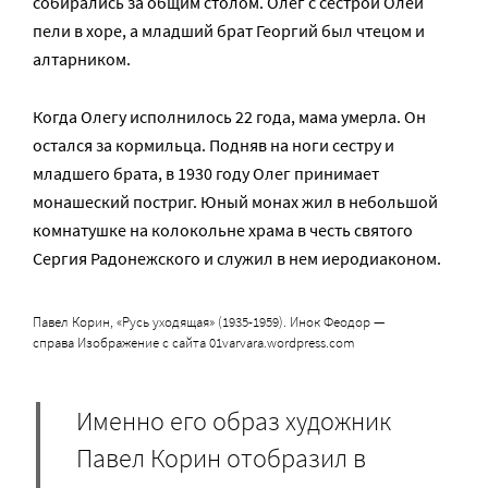
собирались за общим столом. Олег с сестрой Олей
пели в хоре, а младший брат Георгий был чтецом и
алтарником.
Когда Олегу исполнилось 22 года, мама умерла. Он
остался за кормильца. Подняв на ноги сестру и
младшего брата, в 1930 году Олег принимает
монашеский постриг. Юный монах жил в небольшой
комнатушке на колокольне храма в честь святого
Сергия Радонежского и служил в нем иеродиаконом.
Павел Корин, «Русь уходящая» (1935-1959). Инок Феодор —
справа Изображение с сайта 01varvara.wordpress.com
Именно его образ художник
Павел Корин отобразил в