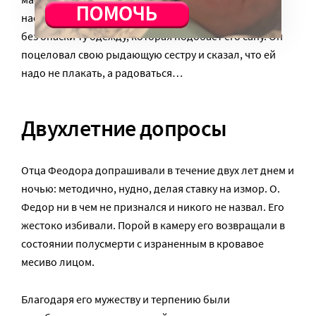
настоящий момент он счастлив, так как может одеть
без опаски ту одежду, которая подобает его сану. Он
поцеловал свою рыдающую сестру и сказал, что ей
надо не плакать, а радоваться…
Двухлетние допросы
Отца Феодора допрашивали в течение двух лет днем и
ночью: методично, нудно, делая ставку на измор. О.
Федор ни в чем не признался и никого не назвал. Его
жестоко избивали. Порой в камеру его возвращали в
состоянии полусмерти с израненным в кровавое
месиво лицом.
Благодаря его мужеству и терпению были