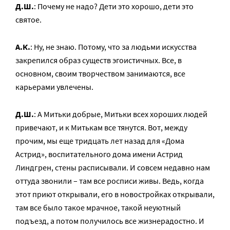
Д.Ш.
: Почему не надо? Дети это хорошо, дети это
святое.
А.К.
: Ну, не знаю. Потому, что за людьми искусства
закрепился образ существ эгоистичных. Все, в
основном, своим творчеством занимаются, все
карьерами увлечены.
Д.Ш.
: А Митьки добрые, Митьки всех хороших людей
привечают, и к Митькам все тянутся. Вот, между
прочим, мы еще тридцать лет назад для «Дома
Астрид», воспитательного дома имени Астрид
Линдгрен, стены расписывали. И совсем недавно нам
оттуда звонили – там все росписи живы. Ведь, когда
этот приют открывали, его в новостройках открывали,
там все было такое мрачное, такой неуютный
подъезд, а потом получилось все жизнерадостно. И