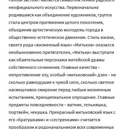
неофициального искусства. Первоначально
родившаяся как объединение художников, группа
стала центром притяжения целого поколения,
объединив артистическую молодежь города в
общественно-эстетическое движение. Стиль жизни,
своего рода «жизненный язык» «Митьков» оказался
необыкновенно притягателен, «Митьки» выступали
как обаятельные персонажи житейской драмы
собственного сочинения. Главные качества –
непротивление злу, особый «митьковский» дзен – не
сколько равнодушие к чужой силе, сколько светлое
насмешливое смирение перед любым жизненным
испытанием, принципиальное опрощение. Главные
предметы повседневности – ватник, тельняшка,
портвейн, чекушка. Прекрасный митьковский язык с
его «братушками» и «сестренками» считается
прообразом и родоначальником всех современных