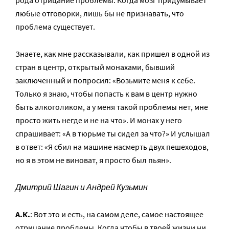
рода отрицание проблемы. Когда мозг придумывает
любые отговорки, лишь бы не признавать, что
проблема существует.
Знаете, как мне рассказывали, как пришел в одной из
стран в центр, открытый монахами, бывший
заключенный и попросил: «Возьмите меня к себе.
Только я знаю, чтобы попасть к вам в центр нужно
быть алкоголиком, а у меня такой проблемы нет, мне
просто жить негде и не на что». И монах у него
спрашивает: «А в тюрьме ты сидел за что?» И услышал
в ответ: «Я сбил на машине насмерть двух пешеходов,
но я в этом не виноват, я просто был пьян».
Дмитрий Шагин и Андрей Кузьмин
А.К.
: Вот это и есть, на самом деле, самое настоящее
отрицание проблемы. Когда чтобы в твоей жизни ни