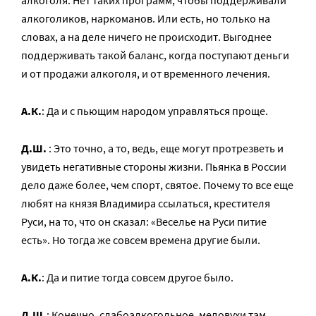
алкоголя. Нет таких программ, чтобы поддерживали
алкоголиков, наркоманов. Или есть, но только на
словах, а на деле ничего не происходит. Выгоднее
поддерживать такой баланс, когда поступают деньги
и от продажи алкоголя, и от временного лечения.
А.К.
: Да и с пьющим народом управляться проще.
Д.Ш.
: Это точно, а то, ведь, еще могут протрезветь и
увидеть негативные стороны жизни. Пьянка в России
дело даже более, чем спорт, святое. Почему то все еще
любят на князя Владимира ссылаться, крестителя
Руси, на то, что он сказал: «Веселье на Руси питие
есть». Но тогда же совсем времена другие были.
А.К.
: Да и питие тогда совсем другое было.
Д.Ш.
: Конечно, слабоалкогольное, медовухи там,