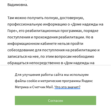
Вадимовна.
Там можно получить полную, достоверную,
профессиональную информацию о «Доме надежды на
Горе», его реабилитационных программах, порядке
поступления и прохождения реабилитации. Но в
информационном кабинете нельзя пройти
собеседование для поступления на реабилитацию и
записаться на нее, по этим вопросам необходимо
обращаться непосредственно в «Дом надежды на
Горе».
Для улучшения работы сайта мы используем
файлы cookie и метрические программы Яндекс
Фото
с сайта facebook*
и
с сайта vk
Метрика и Счетчик Mail.
Что это значит?
* - Деятельность Meta (соцсети Facebook и Instagram)
запрещена в России как экстремистская.
Согласен