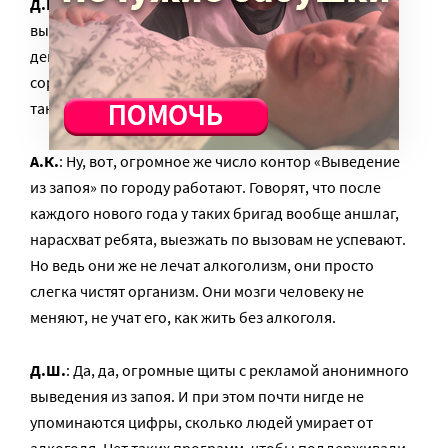
Д.Ш.
: Да, конечно, потому что это же целая система
выкачивания денег. Человек пьет, тратит большие
деньги, потом лечится тоже за деньги, потом
сорвался, начал снова пить и снова тратит деньги. И
так по кругу.
А.К.
: Ну, вот, огромное же число контор «Выведение
из запоя» по городу работают. Говорят, что после
каждого нового года у таких бригад вообще аншлаг,
нарасхват ребята, выезжать по вызовам не успевают.
Но ведь они же не лечат алкоголизм, они просто
слегка чистят организм. Они мозги человеку не
меняют, не учат его, как жить без алкоголя.
Д.Ш.
: Да, да, огромные щиты с рекламой анонимного
выведения из запоя. И при этом почти нигде не
упоминаются цифры, сколько людей умирает от