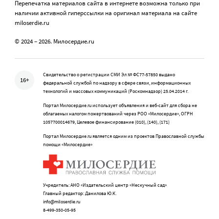
Перепечатка материалов сайта в интернете возможна только при
наличии активной гиперссылки на оригинал материала на сайте
miloserdie.ru
© 2024 – 2026. Милосердие.ru
Свидетельство о регистрации СМИ Эл № ФС77-57850 выдано
16+
федеральной службой по надзору в сфере связи, информационных
технологий и массовых коммуникаций (Роскомнадзор) 25.04.2014 г.
Портал Милосердие.ru использует объявления и веб-сайт для сбора не
облагаемых налогом пожертвований через РОО «Милосердие», ОГРН
1057700014679, Целевое финансирование (010), (140), (171)
Портал Милосердие.ru является одним из проектов Православной службы
помощи «Милосердие»
Учредитель: АНО «Издательский центр «Нескучный сад»
Главный редактор: Данилова Ю.К.
info@miloserdie.ru
8-499-350-05-95