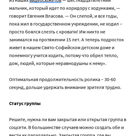
из наших
видеосюжетов
— шестнадцатилетний
мальчик, который идет по коридору с ходунками, —
говорит Евгения Власова. — Он слепой, и все годы,
пока жил в государственном учреждении, не ходил –
просто боялся слезть с кровати! Им никто не
занимался на протяжении 15 лет. А теперь подросток
живет в нашем Свято-Софийском детском доме и
понемногу учится ходить, потому что обрел тепло,
дом, людей, которые неравнодушны к нему».
Оптимальная продолжительность ролика – 30-60
секунд, дольше удержать внимание зрителя трудно.
Статус группы
Решите, нужна ли вам закрытая или открытая группа в
соцсети. В большинстве случаев можно создать обе и
вести их параллельно. Закрытая группа, где вы