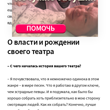
что-то немножко другое, чем в студийных записях. И
еще будет диск, который я в Германии записывала в
свое время, он канул в лету как будто бы, а потом
вдруг всплыл два месяца тому назад.
О власти и рождении
своего театра
– С чего началась история вашего театра?
– Я почувствовала, что я немножечко одинока в этом
жанре – в мире песен. Что я работаю в другом ключе,
чем эстрадные певцы. И я подумала, как было бы
хорошо собрать хоть приблизительно в мою сторону
смотрящих людей. Как их собрать? Конечно, лучше