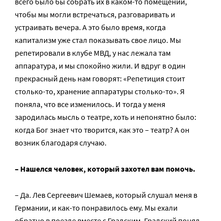
всего было бы собрать их в каком-то помещении,
чтобы мы могли встречаться, разговаривать и
устраивать вечера. А это было время, когда
капитализм уже стал показывать свое лицо. Мы
репетировали в клубе МВД, у нас лежала там
аппаратура, и мы спокойно жили. И вдруг в один
прекрасный день нам говорят: «Репетиция стоит
столько-то, хранение аппаратуры столько-то». Я
поняла, что все изменилось. И тогда у меня
зародилась мысль о театре, хоть и непонятно было:
когда Бог знает что творится, как это – театр? А он
возник благодаря случаю.
– Нашелся человек, который захотел вам помочь.
– Да. Лев Сергеевич Шемаев, который слушал меня в
Германии, и как-то понравилось ему. Мы ехали
обратно в поезде вместе с Градским. Градский понял,