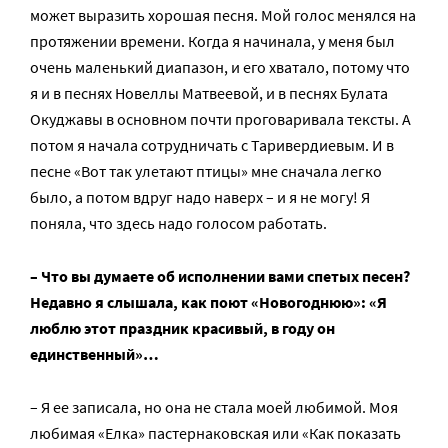
может выразить хорошая песня. Мой голос менялся на
протяжении времени. Когда я начинала, у меня был
очень маленький диапазон, и его хватало, потому что
я и в песнях Новеллы Матвеевой, и в песнях Булата
Окуджавы в основном почти проговаривала тексты. А
потом я начала сотрудничать с Таривердиевым. И в
песне «Вот так улетают птицы» мне сначала легко
было, а потом вдруг надо наверх – и я не могу! Я
поняла, что здесь надо голосом работать.
– Что вы думаете об исполнении вами спетых песен?
Недавно я слышала, как поют «Новогоднюю»: «Я
люблю этот праздник красивый, в году он
единственный»…
– Я ее записала, но она не стала моей любимой. Моя
любимая «Елка» пастернаковская или «Как показать