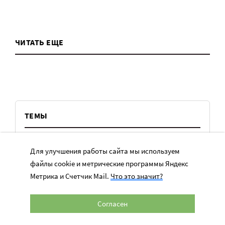
ЧИТАТЬ ЕЩЕ
ТЕМЫ
Вера
Для улучшения работы сайта мы используем
Законы
файлы cookie и метрические программы Яндекс
Метрика и Счетчик Mail.
Что это значит?
История
Колонки
Согласен
Кто есть кто
Личный опыт