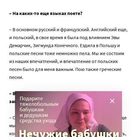
– На каких-то еще языках поете?
– В основном русский и французский. Английский еще,
и польский, в свое время я была под влиянием Эвы
Демарчик, Зигмунда Конечного. Ездила в Польшу и
польские песни тоже немножко пела. Мы же состоим
из наших впечатлений, и впечатление от польских
песен было для меня важным. Пою также греческие
песни.
– Вы когда-нибудь подсчитывали, сколько у вас
записанных песен?
– Очень много. Не подсчитывала. Дисков много. И еще
мы решили выпустить один или два диска с
концертными записями. Все-таки в них такая живость,