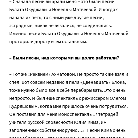
– Сначала песни выбрали меня – это были песни
Булата Окуджавы и Новеллы Матвеевой. И когда я
начала их петь, то с ними уже другие песни,
эстрадные, никак не вязались, не соединялись.
Именно песни Булата Окуджавы и Новеллы Матвеевой
проторили дорогу всем остальным.
– Были песни, над которыми вы долго работали?
– Тот же «Реквием» Ахматовой. Не просто так же взял и
спел. Вот совсем недавно я пела «Двенадцать» Блока,
тоже нужно было все в себе перебарывать. Это очень
непросто. И был еще спектакль с режиссером Олегом
Кудряшовым, когда мне пришлось очень потрудиться.
Он поставил для меня моноспектакль «7 тетрадей
учителя русской словесности Юлия Кима, им
заполненных собственноручно…». Песни Кима очень
разнообразные – это и лирика, и драма, и трагедия, и