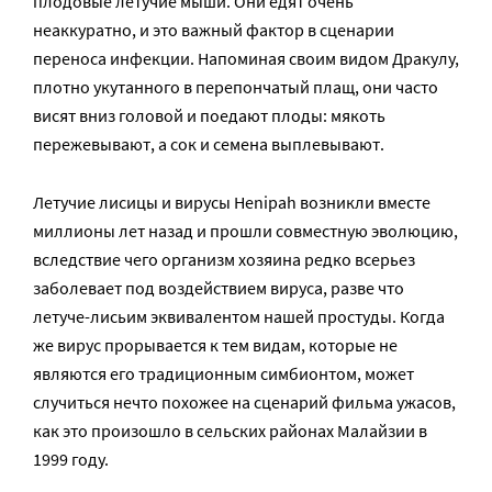
плодовые летучие мыши. Они едят очень
неаккуратно, и это важный фактор в сценарии
переноса инфекции. Напоминая своим видом Дракулу,
плотно укутанного в перепончатый плащ, они часто
висят вниз головой и поедают плоды: мякоть
пережевывают, а сок и семена выплевывают.
Летучие лисицы и вирусы Henipah возникли вместе
миллионы лет назад и прошли совместную эволюцию,
вследствие чего организм хозяина редко всерьез
заболевает под воздействием вируса, разве что
летуче-лисьим эквивалентом нашей простуды. Когда
же вирус прорывается к тем видам, которые не
являются его традиционным симбионтом, может
случиться нечто похожее на сценарий фильма ужасов,
как это произошло в сельских районах Малайзии в
1999 году.