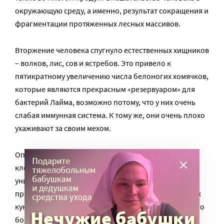
окружающую среду, а именно, результат сокращения и
фрагментации протяженных лесных массивов.
Вторжение человека спугнуло естественных хищников
– волков, лис, сов и ястребов. Это привело к
пятикратному увеличению числа белоногих хомячков,
которые являются прекрасным «резервуаром» для
бактерий Лайма, возможно потому, что у них очень
слабая иммунная система. К тому же, они очень плохо
ухаживают за своим мехом.
Опоссумы и серые белки вычесывают 90% личинок
клеща, распространяющего вирус, а хомячки
уничтожают лишь 50%. «Таким образом хомячки
производят огромное количество инфицированных
куколок», – говорит Ричард Остфельд, специалист по
болезни Лайма.