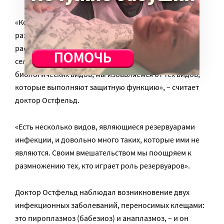
«Когда наши действия в экосистеме – например,
разрыв единого лесного массива на части и
распахивание освободившейся территории на
сельхозугодья – наносят ущерб разнообразию
биологических видов, мы избавляемся от тех видов,
которые выполняют защитную функцию», – считает
доктор Остфельд.
«Есть несколько видов, являющиеся резервуарами
инфекции, и довольно много таких, которые ими не
являются. Своим вмешательством мы поощряем к
размножению тех, кто играет роль резервуаров».
Доктор Остфельд наблюдал возникновение двух
инфекционных заболеваний, переносимых клещами:
это пироплазмоз (бабезиоз) и анаплазмоз, – и он