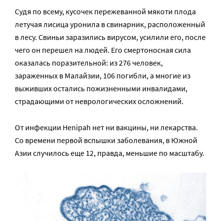
Судя по всему, кусочек пережеванной мякоти плода
летучая лисица уронила в свинарник, расположенный
в лесу. Свиньи заразились вирусом, усилили его, после
чего он перешел на людей. Его смертоносная сила
оказалась поразительной: из 276 человек,
зараженных в Малайзии, 106 погибли, а многие из
выживших остались пожизненными инвалидами,
страдающими от неврологических осложнений.
От инфекции Henipah нет ни вакцины, ни лекарства.
Со времени первой вспышки заболевания, в Южной
Азии случилось еще 12, правда, меньшие по масштабу.