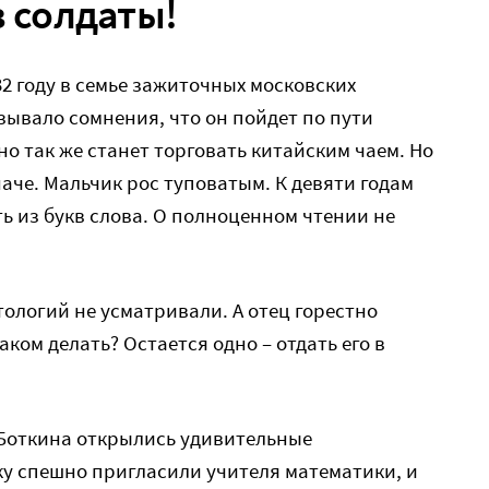
в солдаты!
32 году в семье зажиточных московских
зывало сомнения, что он пойдет по пути
о так же станет торговать китайским чаем. Но
че. Мальчик рос туповатым. К девяти годам
ть из букв слова. О полноценном чтении не
тологий не усматривали. А отец горестно
аком делать? Остается одно – отдать его в
Боткина открылись удивительные
ику спешно пригласили учителя математики, и