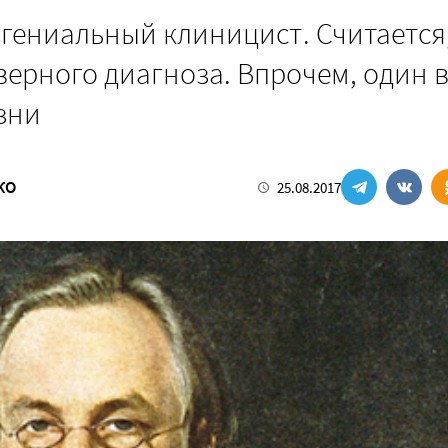
 гениальный клиницист. Считается,
верного диагноза. Впрочем, один в
зни
КО
25.08.2017