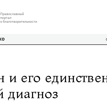
Православный
портал
о благотворительности
КО
н и его единств
 диагноз