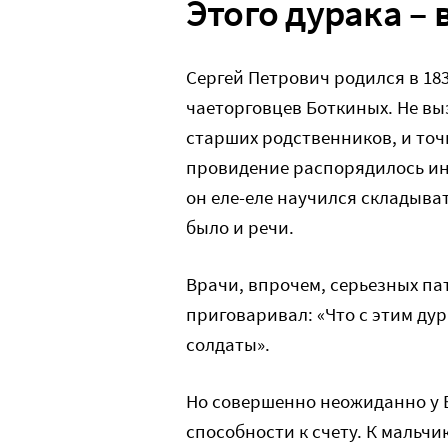
Этого дурака – 
Сергей Петрович родился в 18
чаеторговцев Боткиных. Не вы
старших родственников, и точн
провидение распорядилось ина
он еле-еле научился складыва
было и речи.
Врачи, впрочем, серьезных па
приговаривал: «Что с этим дур
солдаты».
Но совершенно неожиданно у 
способности к счету. К мальч