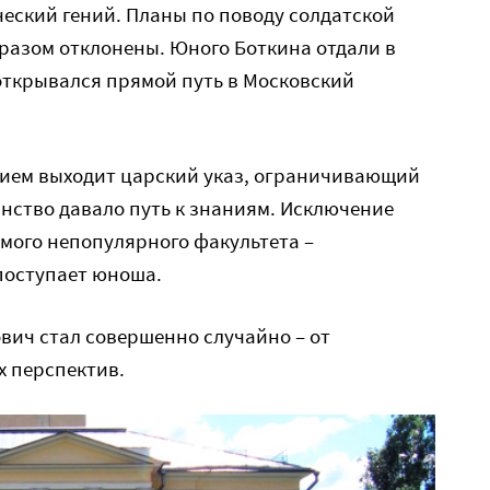
ческий гений. Планы по поводу солдатской
разом отклонены. Юного Боткина отдали в
открывался прямой путь в Московский
нием выходит царский указ, ограничивающий
янство давало путь к знаниям. Исключение
амого непопулярного факультета –
поступает юноша.
ович стал совершенно случайно – от
х перспектив.