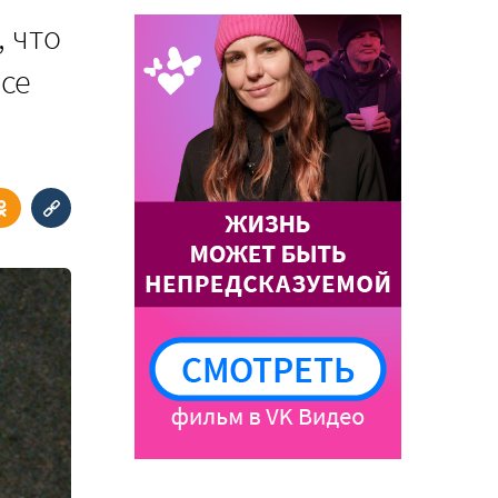
 что
се