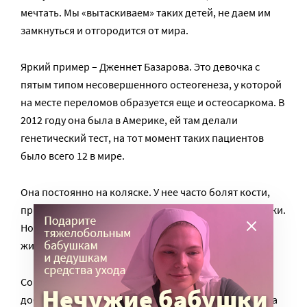
мечтать. Мы «вытаскиваем» таких детей, не даем им
замкнуться и отгородится от мира.
Яркий пример – Дженнет Базарова. Это девочка с
пятым типом несовершенного остеогенеза, у которой
на месте переломов образуется еще и остеосаркома. В
2012 году она была в Америке, ей там делали
генетический тест, на тот момент таких пациентов
было всего 12 в мире.
Она постоянно на коляске. У нее часто болят кости,
при малейшем ударе на них образуются новые шишки.
Но более мудрого человека я не встречала в своей
жизни.
Совсем недавно мы запустили проект «Уроки
доброты», и Дженнет проводит их в школах. Девочка