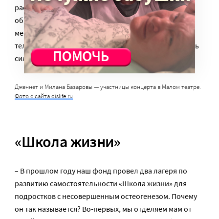
рассказывает, какой жизнью она живет: учится в
обычной школе, рисует, активно участвует в
мероприятиях разных фондов, занимается в кружке
тележурналистики, у нее много увлечений. Это очень
сильно влияет на школьников, мотивирует их.
Дженнет и Милана Базаровы — участницы концерта в Малом театре.
Фото с сайта dislife.ru
«Школа жизни»
– В прошлом году наш фонд провел два лагеря по
развитию самостоятельности «Школа жизни» для
подростков с несовершенным остеогенезом. Почему
он так называется? Во-первых, мы отделяем мам от