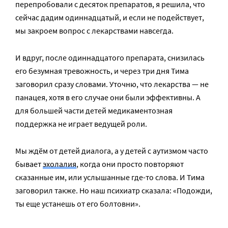
перепробовали с десяток препаратов, я решила, что
сейчас дадим одиннадцатый, и если не подействует,
мы закроем вопрос с лекарствами навсегда.
И вдруг, после одиннадцатого препарата, снизилась
его безумная тревожность, и через три дня Тима
заговорил сразу словами. Уточню, что лекарства — не
панацея, хотя в его случае они были эффективны. А
для большей части детей медикаментозная
поддержка не играет ведущей роли.
Мы ждём от детей диалога, а у детей с аутизмом часто
бывает
эхолалия
, когда они просто повторяют
сказанные им, или услышанные где-то слова. И Тима
заговорил также. Но наш психиатр сказала: «Подожди,
ты еще устанешь от его болтовни».