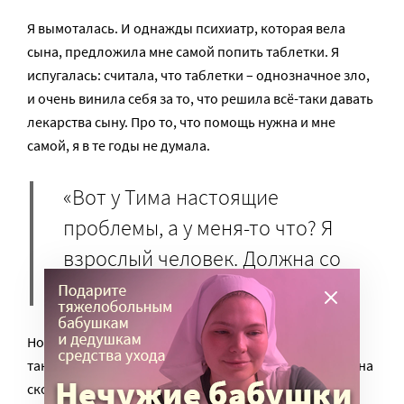
Я вымоталась. И однажды психиатр, которая вела
сына, предложила мне самой попить таблетки. Я
испугалась: считала, что таблетки – однозначное зло,
и очень винила себя за то, что решила всё-таки давать
лекарства сыну. Про то, что помощь нужна и мне
самой, я в те годы не думала.
«Вот у Тима настоящие
проблемы, а у меня-то что? Я
взрослый человек. Должна со
всем справиться силой воли».
Но на фоне бессонницы у меня в то время начались
такие приступы гипертонии, что всё первое лето сына
скорая приезжала к нам раз в неделю.