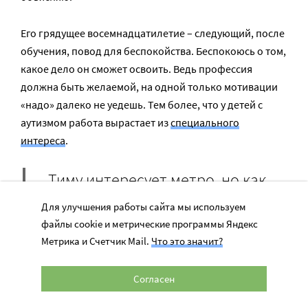
Его грядущее восемнадцатилетие – следующий, после
обучения, повод для беспокойства. Беспокоюсь о том,
какое дело он сможет освоить. Ведь профессия
должна быть желаемой, на одной только мотивации
«надо» далеко не уедешь. Тем более, что у детей с
аутизмом работа вырастает из
специального
интереса
.
Тиму интересует метро, но как
применить этот интерес, я пока
Для улучшения работы сайта мы используем
не знаю. Ему очень нравятся
файлы cookie и метрические программы Яндекс
Метрика и Счетчик Mail.
Что это значит?
животные — и вот тут терпение
его практически бесконечно.
Согласен