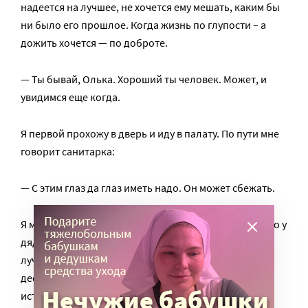
надеется на лучшее, не хочется ему мешать, каким бы
ни было его прошлое. Когда жизнь по глупости – а
дожить хочется — по доброте.
— Ты бывай, Олька. Хороший ты человек. Может, и
увидимся еще когда.
Я первой прохожу в дверь и иду в палату. По пути мне
говорит санитарка:
— С этим глаз да глаз иметь надо. Он может сбежать.
Я молчу. Потому что в эту минуту я снова надеюсь, что у
дяди Саши будет дом, где его ждут. Эта надежда на
лучшее не дает мне «профессионально
деформироваться», даже когда сюжеты таких
историй, увы, неутешительны.