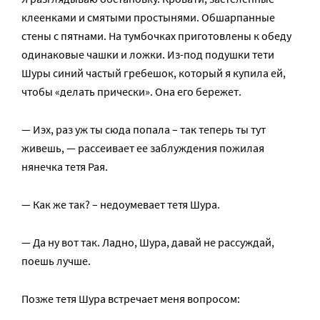
клеенками и смятыми простынями. Обшарпанные
стены с пятнами. На тумбочках приготовлены к обеду
одинаковые чашки и ложки. Из-под подушки тети
Шуры синий частый гребешок, который я купила ей,
чтобы «делать прически». Она его бережет.
— Иэх, раз уж ты сюда попала – так теперь ты тут
живешь, — рассеивает ее заблуждения пожилая
нянечка тетя Рая.
— Как же так? – недоумевает тетя Шура.
— Да ну вот так. Ладно, Шура, давай не рассуждай,
поешь лучше.
Позже тетя Шура встречает меня вопросом: