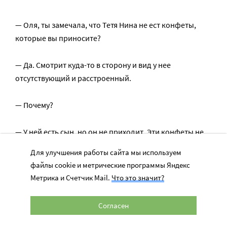
— Оля, ты замечала, что Тетя Нина не ест конфеты,
которые вы приносите?
— Да. Смотрит куда-то в сторону и вид у нее
отсутствующий и расстроенный.
— Почему?
— У ней есть сын, но он не приходит. Эти конфеты не
от него.
Для улучшения работы сайта мы используем
файлы cookie и метрические программы Яндекс
Метрика и Счетчик Mail.
Что это значит?
«От сочетания слов
«анальгин» и «рак» мне
Согласен
хочется топать ногами от