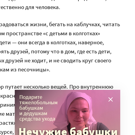
тественно для человека.
 радоваться жизни, бегать на каблучках, читать
ом пространстве «с детьми в колготках»
дети — они всегда в колготках, наверное,
ть друзей, потому что в дом, где есть дети,
 друзей не ходит, и не сводить круг своего
кам из песочницы».
тор путает несколько вещей. Про внутреннюю
красного оттенка губной помады для того,
сприниматься окружающими красивой,
е материи, видимо, неблизкие человеку, так
астяжек на животе. Остановлюсь на другом.
 курсе, что с рождением детей женщины не