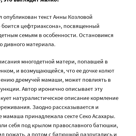
л опубликован текст Анны Козловой
о боится цефтриаксона», посвященный
детным семьям в особенности. Остановимся
о дивного материала.
описания многодетной матери, попавшей в
нком, и возмущающейся, что ее дочке колют
мнению дремучей мамаши, может повлиять в
ункции. Автор иронично описывает эту
акует натуралистическое описание кормление
переживания. Заодно рассказывается и
е мамаша принадлежала секте Секо Асахары.
шли себя под крылом православного батюшки,
ил рожать, а потом с батюшкой разругались и