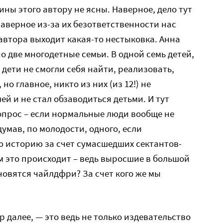
ины этого автору не ясны. Наверное, дело тут
аверное из-за их безответственности нас
 автора выходит какая-то нестыковка. Анна
о две многодетные семьи. В одной семь детей,
х дети не смогли себя найти, реализовать,
но главное, никто из них (из 12!) не
й и не стал обзаводиться детьми. И тут
опрос – если нормальные люди вообще не
умав, по молодости, одного, если
ю историю за счет сумасшедших сектантов-
м это происходит – ведь выросшие в большой
новятся чайлдфри? За счет кого же мы
 далее, — это ведь не только издевательство