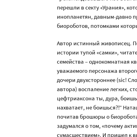
перешли в секту «Урания», кот
инопланетян, давным-давно п
биороботов, потомками котор
Автор истинный живописец. 
истории тупой «самки», читат
семейства – однокомнатная кв
уважаемого персонажа второго
дочери двухстороннее (sic! Сл
автора) воспаление легких, ст
цефтриаксона ты, дура, боишьс
нахватает, не боишься?!” Ната
почитав брошюры о биоробота
задумался о том, «почему акти
сумасшествием». И пришел к вы