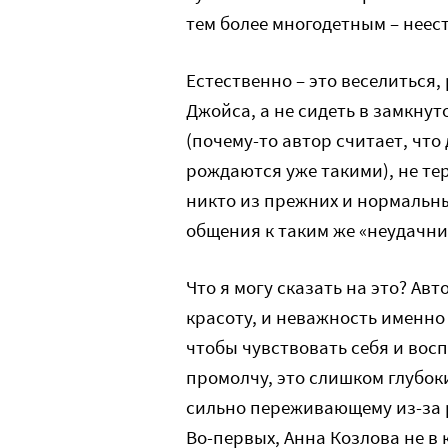
тем более многодетным – неес
Естественно – это веселиться,
Джойса, а не сидеть в замкнут
(почему-то автор считает, что 
рождаются уже такими), не теря
никто из прежних и нормальных
общения к таким же «неудачни
Что я могу сказать на это? Ав
красоту, и неважность именно 
чтобы чувствовать себя и во
промолчу, это слишком глубоки
сильно переживающему из-за р
Во-первых, Анна Козлова не в