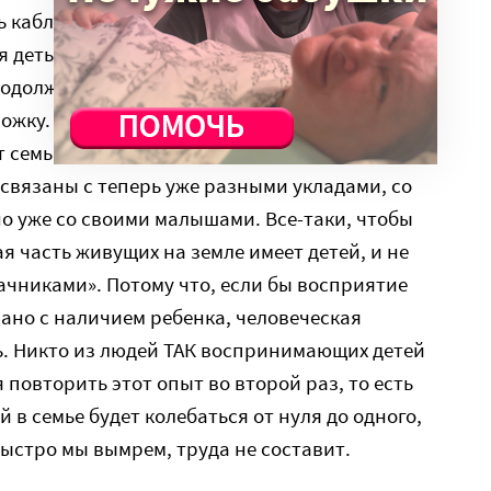
ь каблучки. Огромное число известных актрис,
я детьми, не перестали быть символами
родолжают участвовать в светской жизни и
жку. Во-вторых, друзья, даже если они на
 семьи, в которой появились дети, по
связаны с теперь уже разными укладами, со
о уже со своими малышами. Все-таки, чтобы
я часть живущих на земле имеет детей, и не
дачниками». Потому что, если бы восприятие
зано с наличием ребенка, человеческая
ь. Никто из людей ТАК воспринимающих детей
я повторить этот опыт во второй раз, то есть
й в семье будет колебаться от нуля до одного,
быстро мы вымрем, труда не составит.