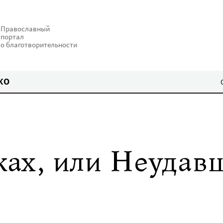
Православный
портал
о благотворительности
КО
ках, или Неудав