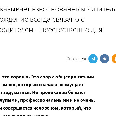
сказывает взволнованным читател
ождение всегда связано с
родителем – неестественно для
30.01.2013
– это хорошо. Это спор с общепринятыми,
 вызов, который сначала возмущает
ет задуматься. Но провокации бывают
лупыми, профессиональными и не очень.
и совершается человеком, который, что
, это выглядит жалко.