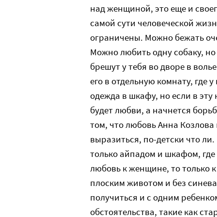
над женщиной, это еще и свое
самой сути человеческой жизни
ограничены. Можно бежать оче
Можно любить одну собаку, но
брешут у тебя во дворе в воль
его в отдельную комнату, где у 
одежда в шкафу, но если в эту
будет любви, а начнется борь
том, что любовь Анна Козлова
выразиться, по-детски что ли.
только айпадом и шкафом, где
любовь к женщине, то только к
плоским животом и без синева
получиться и с одним ребенко
обстоятельства, такие как ста