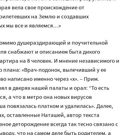
орая вела свое происхождение от
рилетевших на Землю и создавших
ых мы все и являемся…»
Помимо душераздирающей и поучительной
еля снабжают и описанием быта дикого
артира на 8 человек. И мнение независимого и
 плана: «Врач-подонок, вылечивший у ее
ово написано именно через «х». – Прим.
оял в дверях нашей палаты и орал: “То есть
я, а что в метро она новых вирусов
ша повязалась платком и удалилась». Далее,
х, оставленные Наташей, автор текста
вное деторождение всегда так тесно связано с
воду, что на самом деле быть родителем, а