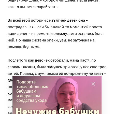
как-то пытается заработать.
Во всей этой истории с изъятием детей она –
пострадавшая. Если бы в какой-то момент ей просто
дали денег – на ремонт и одежду, дети остались бы с
ней. Но наша система опеки, увы, не заточена на
помощь бедным».
После того как девочек отобрали, мама Настя, по
словам Оксаны, была замужем три раза, у нее еще трое
детей. Правда, с мужчинами ей по-прежнему не везет –
двое из них бывшие сидельцы. Один Настю
поколачивал, а теперь даже живет в квартире,
которую она в свое время купила на деньги
материнского капитала. Сама Настя от агрессивного
сожителя сбежала, а опека в ситуацию не
вмешивается – боится.