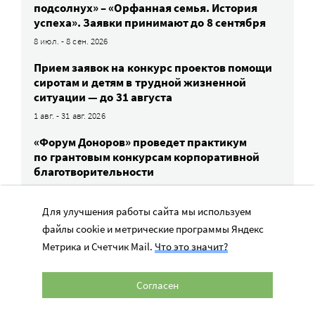
подсолнух» – «Орфанная семья. История
успеха». Заявки принимают до 8 сентября
8 июл. - 8 сен. 2026
Прием заявок на конкурс проектов помощи
сиротам и детям в трудной жизненной
ситуации — до 31 августа
1 авг. - 31 авг. 2026
«Форум Доноров» проведет практикум
по грантовым конкурсам корпоративной
благотворительности
11 авг. 2026
Для улучшения работы сайта мы используем
файлы cookie и метрические программы Яндекс
ВСЕ СОБЫТИЯ
Метрика и Счетчик Mail.
Что это значит?
Согласен