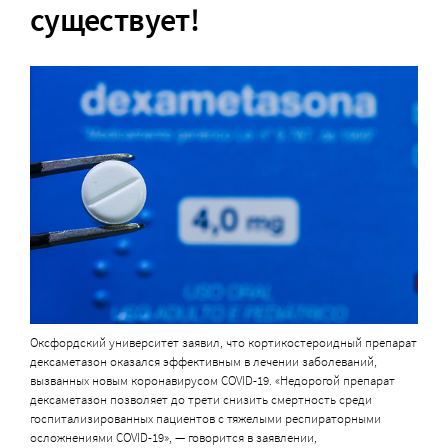
существует!
Оксфордский университет заявил, что кортикостероидный препарат
дексаметазон оказался эффективным в лечении заболеваний,
вызванных новым коронавирусом COVID-19. «Недорогой препарат
дексаметазон позволяет до трети снизить смертность среди
госпитализированных пациентов с тяжелыми респираторными
осложнениями COVID-19», — говорится в заявлении,