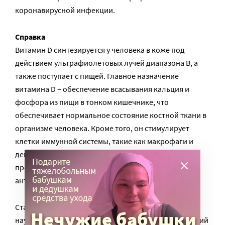
коронавирусной инфекции.
Справка
Витамин D синтезируется у человека в коже под
действием ультрафиолетовых лучей диапазона B, а
также поступает с пищей. Главное назначение
витамина D – обеспечение всасывания кальция и
фосфора из пищи в тонком кишечнике, что
обеспечивает нормальное состояние костной ткани в
организме человека. Кроме того, он стимулирует
клетки иммунной системы, такие как макрофаги и
дендритные клетки, играющие важную роль в
предотвращении аутоиммунности (образовании
антител против собственных тканей организма).
Статьи были основаны на ряде наблюдательных
научных работ. Несколько европейских исследований