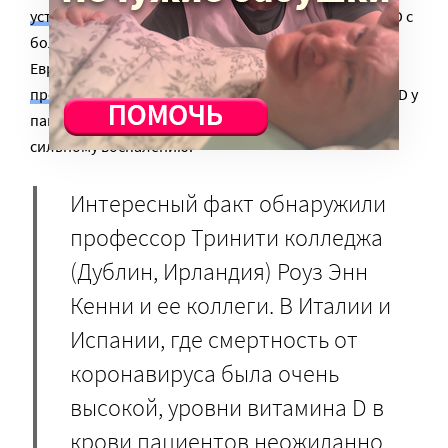
установили
корреляцию низких уровней витамина D с
более высокой смертностью от COVID-19 в странах
Европы, а американское
исследование
продемонстрировало
, что низкие уровни витамина D у
пациентов с коронавирусом соответствовали более
сильному воспалению.
Интересный факт обнаружили
профессор Тринити колледжа
(Дублин, Ирландия) Роуз Энн
Кенни и ее коллеги. В Италии и
Испании, где смертность от
коронавируса была очень
высокой, уровни витамина D в
крови пациентов неожиданно