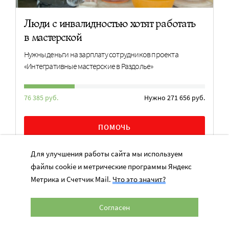
Люди с инвалидностью хотят работать
в мастерской
Нужны деньги на зарплату сотрудников проекта
«Интегративные мастерские в Раздолье»
76 385 руб.
Нужно 271 656 руб.
ПОМОЧЬ
Для улучшения работы сайта мы используем
файлы cookie и метрические программы Яндекс
ЧТО БУДЕТ
Метрика и Счетчик Mail.
Что это значит?
Заявки на конкурс «Лидеры корпоративной
Согласен
благотворительности – 2026» принимают
до 25 августа