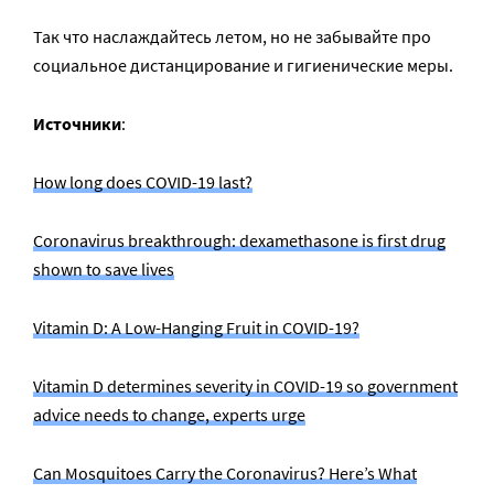
Так что наслаждайтесь летом, но не забывайте про
социальное дистанцирование и гигиенические меры.
Источники
:
How long does COVID-19 last?
Coronavirus breakthrough: dexamethasone is first drug
shown to save lives
Vitamin D: A Low-Hanging Fruit in COVID-19?
Vitamin D determines severity in COVID-19 so government
advice needs to change, experts urge
Can Mosquitoes Carry the Coronavirus? Here’s What