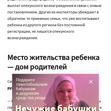
выплат опекунского вознаграждения в связи с новым
постановлением. Других их инспекторы убеждают в
обратном: те приемные семьи, что уже воспитывают
ребенка из другого региона без постоянной
регистрации, не лишатся опекунского
вознаграждения.
Место жительства ребенка
— дом родителей
Ситуацию комментирует
адвокат Антон Жаров,
руководитель «Команды адвоката Жарова»:
— Важно помнить, что логика закона такова: если мы
говорим об опеке и попечительстве, то обращаемся к