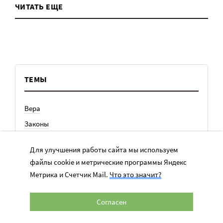
ЧИТАТЬ ЕЩЕ
ТЕМЫ
Вера
Законы
История
Для улучшения работы сайта мы используем
Колонки
файлы cookie и метрические программы Яндекс
Кто есть кто
Метрика и Счетчик Mail.
Что это значит?
Личный опыт
Медицина
Согласен
Ноу-хау