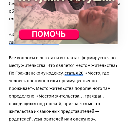
Семейному кодексу. Если в нем что-то нам неясно, мы
обращаемся к гражданскому праву. Об этом прямо
говорится в
5-й статье
Семейного кодекса.
Адвокат
Антон Жаров.
Фото с
сайта thewallmagazine.ru
Все вопросы о льготах и выплатах формируются по
месту жительства. Что является местом жительства?
По Гражданскому кодексу,
статья 20
: «Место, где
человек постоянно или преимущественно
проживает». Место жительства подопечного там
определено: «Местом жительства… граждан,
находящихся под опекой, признается место
жительства их законных представителей —
родителей, усыновителей или опекунов».