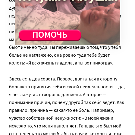
сомнениями. Во мне есть какая-то часть, которая
думает: «Ну да, я плохая жена, плохая мама. Я
недостойна ее драгоценного сына». Но мы же всегда
неидеальные мамы, дочери, жены и надавить на это
ничего не стоит! Тем более, люди, которые склонны
манипулировать, очень тонко видят слабое место и
бьют именно туда. Ты переживаешь о том, что у тебя
белье не наглажено, она ровно туда тебе будет
колоть: «Я всю жизнь гладила, а ты вот никогда».
Здесь есть два совета. Первое, двигаться в сторону
большего принятия себя и своей неидеальности — да,
я не глажу, и это хорошо для меня. А второе —
понимание причин, почему другой так себя ведет. Как
правило, причина — какая-то ее боль. Например,
чувство собственной ненужности: «В моей жизни
исчезло то, что меня наполняет. Раньше это был мой
сын, теперь это могли бы быть внуки, которых я тоже