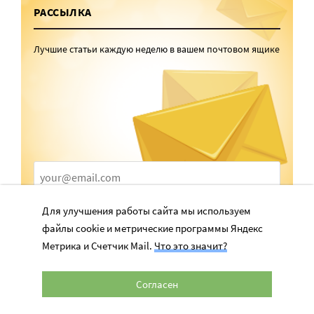
РАССЫЛКА
Лучшие статьи каждую неделю в вашем почтовом ящике
Для улучшения работы сайта мы используем
ПОДПИСАТЬСЯ
файлы cookie и метрические программы Яндекс
Отправляя форму, я даю
согласие
на обработку персональных
Метрика и Счетчик Mail.
Что это значит?
данных
Согласен