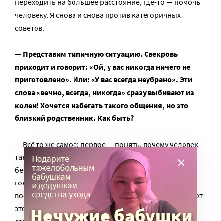
переходить на большее расстояние, где-то — помочь
человеку. Я снова и снова против категоричных
советов.
—
Представим типичную ситуацию. Свекровь
приходит и говорит: «Ой, у вас никогда ничего не
приготовлено». Или: «У вас всегда неубрано». Эти
слова «вечно, всегда, никогда» сразу выбивают из
колеи! Хочется избегать такого общения, но это
близкий родственник. Как быть?
— Всё то же самое: первое — понять, почему человек
так себя ведет, что за этим стоит. Второе — почему я
беру это на свой счет. Вот приходит свекровь и
говорит: «Вы всё делаете не так, вы плохо
воспитываете детей. Я никогда. Вы всегда». Я когда от
этого разрушаюсь? Когда это резонирует с моими