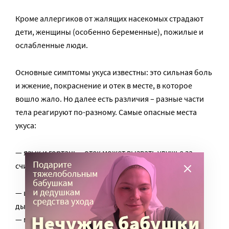
Кроме аллергиков от жалящих насекомых страдают
дети, женщины (особенно беременные), пожилые и
ослабленные люди.
Основные симптомы укуса известны: это сильная боль
и жжение, покраснение и отек в месте, в которое
вошло жало. Но далее есть различия – разные части
тела реагируют по-разному. Самые опасные места
укуса:
— язык и гортань – отек может вызвать удушье за
считанные минуты;
— шея и лицо – быстрое распространение отека на
дыхательные пути;
— множественные укусы: если человека