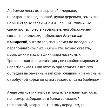
Любимые места ос и шершней – чердаки,
пространства под крышей, дупла деревьев, земляные
норы и старые сараи. «Осы и шершни – типичные
синантропы, то есть насекомые, чей образ жизни
связан с человеком, – объясняет
Александр
Каширский
, энтомолог, специалист по поведению
перепончатокрылых. – Осы – это, можно сказать,
мусорщики и падальщики мира насекомых.
Трофическая специализация у них крайне широкая и
неразборчивая. Они охотно прилетают на все, что
обладает выраженным запахом, сладким или жирным:
от арбузной корки до куска свежего мяса на барбекю».
А еще они хозяйничают в продуктах и напитках. Осы,
например, забираются в банки со сладкой
газировкой, в варенье. Поэтому перед тем, как