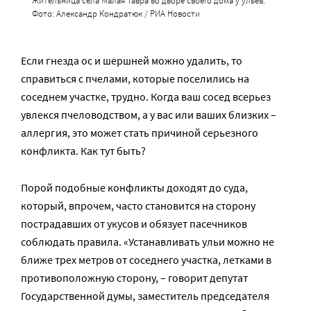
Жительница села Малая Тавра во дворе своего дома у ульев.
Фото: Александр Кондратюк / РИА Новости
Если гнезда ос и шершней можно удалить, то
справиться с пчелами, которые поселились на
соседнем участке, трудно. Когда ваш сосед всерьез
увлекся пчеловодством, а у вас или ваших близких –
аллергия, это может стать причиной серьезного
конфликта. Как тут быть?
Порой подобные конфликты доходят до суда,
который, впрочем, часто становится на сторону
пострадавших от укусов и обязует пасечников
соблюдать правила. «Устанавливать ульи можно не
ближе трех метров от соседнего участка, летками в
противоположную сторону, – говорит депутат
Государственной думы, заместитель председателя