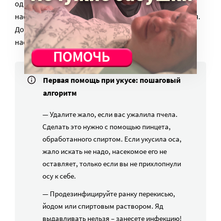
одновременно ужалили несколько десятков
насекомых, развивается общая токсическая реакция.
Доза яда от укуса 500 и более перепончатокрылых
насекомых для человека считается смертельной.
Первая помощь при укусе: пошаговый
алгоритм
— Удалите жало, если вас ужалила пчела.
Сделать это нужно с помощью пинцета,
обработанного спиртом. Если укусила оса,
жало искать не надо, насекомое его не
оставляет, только если вы не прихлопнули
осу к себе.
— Продезинфицируйте ранку перекисью,
йодом или спиртовым раствором. Яд
выдавливать нельзя – занесете инфекцию!