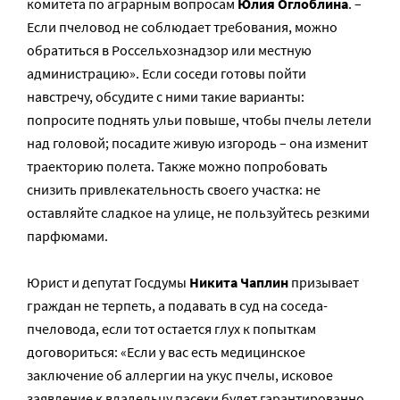
комитета по аграрным вопросам
Юлия Оглоблина
. –
Если пчеловод не соблюдает требования, можно
обратиться в Россельхознадзор или местную
администрацию». Если соседи готовы пойти
навстречу, обсудите с ними такие варианты:
попросите поднять ульи повыше, чтобы пчелы летели
над головой; посадите живую изгородь – она изменит
траекторию полета. Также можно попробовать
снизить привлекательность своего участка: не
оставляйте сладкое на улице, не пользуйтесь резкими
парфюмами.
Юрист и депутат Госдумы
Никита Чаплин
призывает
граждан не терпеть, а подавать в суд на соседа-
пчеловода, если тот остается глух к попыткам
договориться: «Если у вас есть медицинское
заключение об аллергии на укус пчелы, исковое
заявление к владельцу пасеки будет гарантированно