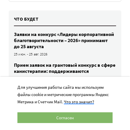
ЧТО БУДЕТ
Заявки на конкурс «Лидеры корпоративной
благотворительности – 2026» принимают
до 25 августа
25 июн. - 25 авг. 2026
Прием заявок на грантовый конкурс в сфере
канистерапии: поддерживаются
социальные проекты с участием
специально обученных собак
Для улучшения работы сайта мы используем
6 июл. - 31 авг. 2026
файлы cookie и метрические программы Яндекс
НКО приглашают участвовать в новой
Метрика и Счетчик Mail.
Что это значит?
номинации премии «Хрустальный
подсолнух» – «Орфанная семья. История
Согласен
успеха». Заявки принимают до 8 сентября
8 июл. - 8 сен. 2026