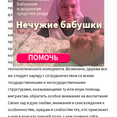
который должен предшествовать вышеуказанным
проектам: преодоление ксенофобии в обществе и,
для начала, в себе самом. Никакая масштабная
церковная помощь мигрантам невозможна, пока
находятся миряне и даже священники, называющие
кавказцев и азиатов «черными», пока в иных храмах
привечают радикальные националистические
организации, пока в приезжем видят не брата, за
которого был распят Христос, а источник
потенциальной опасности, экономического или
геополитического конкурента. Возможно, Церкви все
же следует наряду с сотрудничеством со всеми
государственными и негосударственными
структурами, оказывающими ту или иную помощь
мигрантам, обратить особое внимание на воспитание
Своих чад в духе любви, внимания и снисхождения к
особенностям, нуждам и слабостям тех, кто приезжает
к нам в поисках лучшей доли, с кем сравнил себя