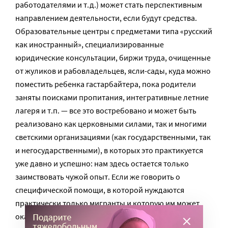
работодателями и т.д.) может стать перспективным
направлением деятельности, если будут средства.
Образовательные центры с предметами типа «русский
как иностранный», специализированные
юридические консультации, биржи труда, очищенные
от жуликов и рабовладельцев, ясли-сады, куда можно
поместить ребенка гастарбайтера, пока родители
заняты поисками пропитания, интегративные летние
лагеря и т.п. — все это востребовано и может быть
реализовано как церковными силами, так и многими
светскими организациями (как государственными, так
и негосударственными), в которых это практикуется
уже давно и успешно: нам здесь остается только
заимствовать чужой опыт. Если же говорить о
специфической помощи, в которой нуждаются
практически только мигранты и которую им может
оказать только Церковь, то надо упомянуть шаг,