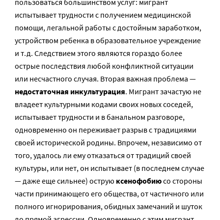
пользоваться большинством услуг: мигрант
испытывает трудности с получением медицинской
помощи, легальной работы с достойным заработком,
устройством ребенка в образовательное учреждение
и т.д. Следствием этого являются гораздо более
острые последствия любой конфликтной ситуации
или несчастного случая. Вторая важная проблема —
недостаточная инкультурация
. Мигрант зачастую не
владеет культурными кодами своих новых соседей,
испытывает трудности и в банальном разговоре,
одновременно он переживает разрыв с традициями
своей исторической родины. Впрочем, независимо от
того, удалось ли ему отказаться от традиций своей
культуры, или нет, он испытывает (в последнем случае
— даже еще сильнее) острую
ксенофобию
со стороны
части принимающего его общества, от частичного или
полного игнорирования, обидных замечаний и шуток
до прямой агрессии. Одновременно с этим мигрант