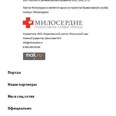
1057700014679, Целевое финансирование (010), (140), (171)
Портал Милосердие.ru является одним из проектов Православной службы
помощи «Милосердие»
Учредитель: АНО «Издательский центр «Нескучный сад»
Главный редактор: Данилова Ю.К.
info@miloserdie.ru
8-499-350-05-95
Портал
Наши партнеры
Мы в соц.сетях
Официально