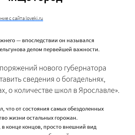
ие с сайта loveki.ru
жнего — впоследствии он назывался
ельгунова делом первейшей важности.
споряжений нового губернатора
тавить сведения о богадельнях,
х, о количестве школ в Ярославле».
, что от состояния самых обездоленных
тво жизни остальных горожан.
 в конце концов, просто внешний вид