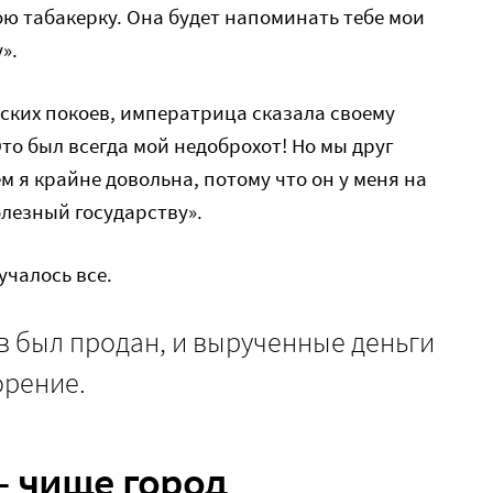
ю табакерку. Она будет напоминать тебе мои
».
ских покоев, императрица сказала своему
то был всегда мой недоброхот! Но мы друг
м я крайне довольна, потому что он у меня на
олезный государству».
учалось все.
в был продан, и вырученные деньги
орение.
– чище город