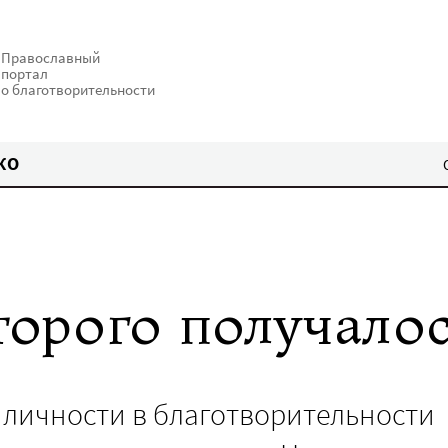
Православный
портал
о благотворительности
КО
торого получалос
ь личности в благотворительности