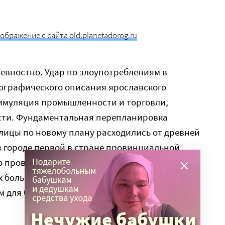
ображение с сайта old.planetadorog.ru
ревностно. Удар по злоупотреблениям в
пографического описания ярославского
тимуляция промышленности и торговли,
сти. Фундаментальная перепланировка
лицы по новому плану расходились от древней
в городе первой в стране провинциальной
о провинциального журнала, богадельня,
х больных, училище для дворянских детей,
 для бедных — все это в той или иной