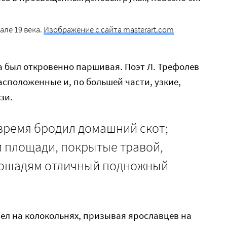
але 19 века.
Изображение с сайта masterart.com
а был откровенно паршивая. Поэт Л. Трефолев
асположенные и, по большей части, узкие,
зи.
 время бродил домашний скот;
 площади, покрытые травой,
лошадям отличный подножный
ел на колокольнях, призывая ярославцев на