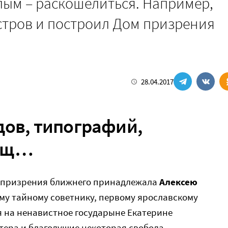
алым – раскошелиться. Например,
стров и построил Дом призрения
28.04.2017
дов, типографий,
лищ…
м призрения ближнего принадлежала
Алексею
ому тайному советнику, первому ярославскому
я на ненавистное государыне Екатерине
ктера и благодушие некоторая свобода