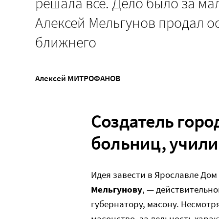
решала все. Дело было за м
Алексей Мельгунов продал о
ближнего
Алексей МИТРОФАНОВ
Создатель горо
больниц, учи
Идея завести в Ярославле До
Мельгунову
, — действительн
губернатору, масону. Несмотр
масонство, за дельность хара