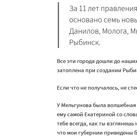
За 11 лет правлени
основано семь новы
Данилов, Молога, М
Рыбинск.
Все эти города дошли до наши
затоплена при создании Рыби
Если что не получалось, не с
У Мельгунова была волшебная
ему самой Екатериной со слов
тебе всегда, как ты взглянешь 
что мои губернии приведены б