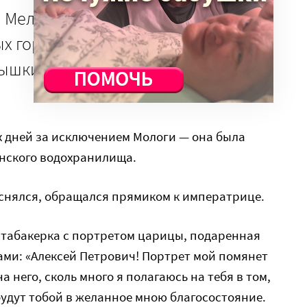
я Мельгунова в губернии было
х городов — Борисоглебск,
ышкин, Петровск, Пошехонье и
х дней за исключением Мологи — она была
нского водохранилища.
теснялся, обращался прямиком к императрице.
 табакерка с портретом царицы, подаренная
ами: «Алексей Петрович! Портрет мой помянет
на него, сколь много я полагаюсь на тебя в том,
удут тобой в желанное мною благосостояние.