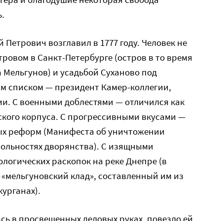
.
Петрович возглавил в 1777 году. Человек не
ровом в Санкт-Петербурге (остров в то время
а Мельгунов) и усадьбой Суханово под
м списком — президент Камер-коллегии,
и. С военными доблестями — отличился как
ского корпуса. С прогрессивными вкусами —
ых реформ (Манифеста об уничтожении
вольностях дворянства). С изящными
логических раскопок на реке Днепре (в
 «мельгуновский клад», составленный им из
курганах).
сь в просвещенных деловых руках, повезло ей.