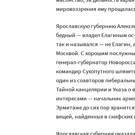
мировоззрения ему прощалась
Ярославскую губернию Алексей 
бедный — владел Елагиным ост
так и назывался — не Елагин, 
Москвой. С хорошим послужны
генерал-губернатор Новоросси
командир Сухопутного шляхет
один из соавторов либеральн
Тайной канцелярии и Указа о 
интересами — начальник архео
Эрмитаже до сих пор хранится
вещей, найденных в скифских 
Ярославская губерния оказала