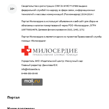
Свидетельство о регистрации СМИ Эл № ФС77-57850 выдано
16+
федеральной службой по надзору в сфере связи, информационных
технологий и массовых коммуникаций (Роскомнадзор) 25.04.2014 г.
Портал Милосердие.ru использует объявления и веб-сайт для сбора не
облагаемых налогом пожертвований через РОО «Милосердие», ОГРН
1057700014679, Целевое финансирование (010), (140), (171)
Портал Милосердие.ru является одним из проектов Православной службы
помощи «Милосердие»
Учредитель: АНО «Издательский центр «Нескучный сад»
Главный редактор: Данилова Ю.К.
info@miloserdie.ru
8-499-350-05-95
Портал
Наши партнеры