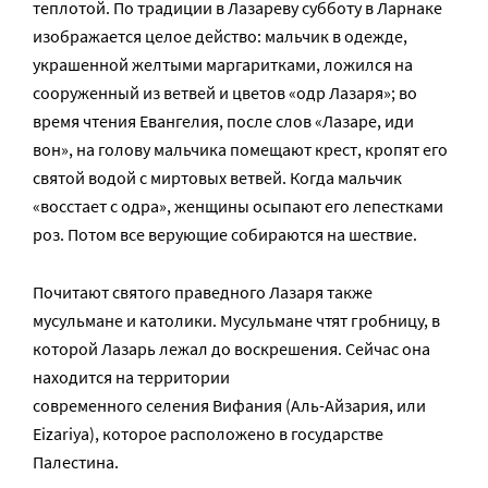
теплотой. По традиции в Лазареву субботу в Ларнаке
изображается целое действо: мальчик в одежде,
украшенной желтыми маргаритками, ложился на
сооруженный из ветвей и цветов «одр Лазаря»; во
время чтения Евангелия, после слов «Лазаре, иди
вон», на голову мальчика помещают крест, кропят его
святой водой с миртовых ветвей. Когда мальчик
«восстает с одра», женщины осыпают его лепестками
роз. Потом все верующие собираются на шествие.
Почитают святого праведного Лазаря также
мусульмане и католики. Мусульмане чтят гробницу, в
которой Лазарь лежал до воскрешения. Сейчас она
находится на территории
современного селения Вифания (Аль-Айзария, или
Eizariya), которое расположено в государстве
Палестина.