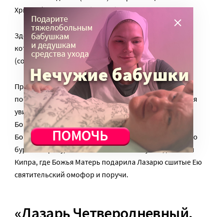
Христос), а лодку прибило к берегам Кипра.
Здесь Лазарь встретил апостолов Павла и Варнаву,
которые возвели его в сан епископа города Китии
(современная Ларнака).
Предание говорит, что на Кипре епископа Лазаря
посетила Сама Пресвятая Богородица. Лазарь, желая
увидеть Богородицу, отправил за Ней корабль.
Богоматерь и сопровождавший Ее апостол Иоанн
Богослов отправились в путь. И судно было отнесено
бурей к Афону, но затем они благополучно достигли
Кипра, где Божья Матерь подарила Лазарю сшитые Ею
святительский омофор и поручи.
«Лазарь Четверодневный,