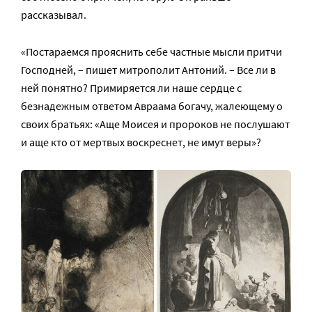
рассказывал.
«Постараемся прояснить себе частные мысли притчи
Господней, – пишет митрополит Антоний. – Все ли в
ней понятно? Примиряется ли наше сердце с
безнадежным ответом Авраама богачу, жалеющему о
своих братьях: «Аще Моисея и пророков не послушают
и аще кто от мертвых воскреснет, не имут веры»?