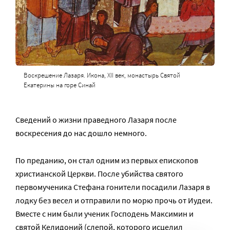
Воскрешение Лазаря. Икона, XII век, монастырь Святой
Екатерины на горе Синай
Сведений о жизни праведного Лазаря после
воскресения до нас дошло немного.
По преданию, он стал одним из первых епископов
христианской Церкви. После убийства святого
первомученика Стефана гонители посадили Лазаря в
лодку без весел и отправили по морю прочь от Иудеи.
Вместе с ним были ученик Господень Максимин и
святой Келидоний (слепой, которого исцелил