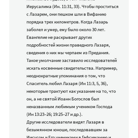
Иерусалима (Ин. 11:31, 33). Чтобы проститься
с Лазарем, они пешком шли в Вифанию
порядка трех километров. Когда Лазарь
заболел и умер, ему было около 30 лет.
Евангелие не раскрывает других
подробностей жизни праведного Лазаря,
сведения о них мы черпаем из Предания.
Такое умолчание заставило исследователей
искать косвенные свидетельства. Например,
неоднократные упоминания о том, что
Спаситель любил Лазаря (Ин 11:3, 5, 36),
некоторые трактуют как указание на то, что
он, а не святой Иоанн Богослов был
неназванным любимым учеником Господа
(Ин 13:23–26; 19:25–27 и др.).
Другие исследователи видят Лазаря в
безымянном юноше, последовавшем за
Иисусом и Его учениками в Гефсиманию и