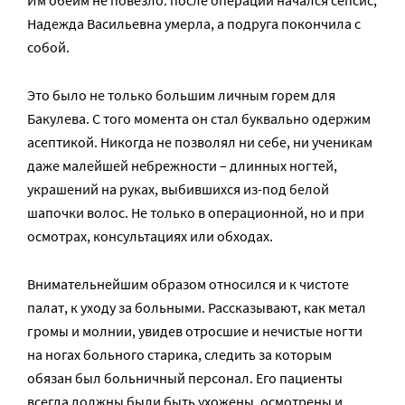
Им обеим не повезло: после операции начался сепсис,
Надежда Васильевна умерла, а подруга покончила с
собой.
Это было не только большим личным горем для
Бакулева. С того момента он стал буквально одержим
асептикой. Никогда не позволял ни себе, ни ученикам
даже малейшей небрежности – длинных ногтей,
украшений на руках, выбившихся из-под белой
шапочки волос. Не только в операционной, но и при
осмотрах, консультациях или обходах.
Внимательнейшим образом относился и к чистоте
палат, к уходу за больными. Рассказывают, как метал
громы и молнии, увидев отросшие и нечистые ногти
на ногах больного старика, следить за которым
обязан был больничный персонал. Его пациенты
всегда должны были быть ухожены, осмотрены и