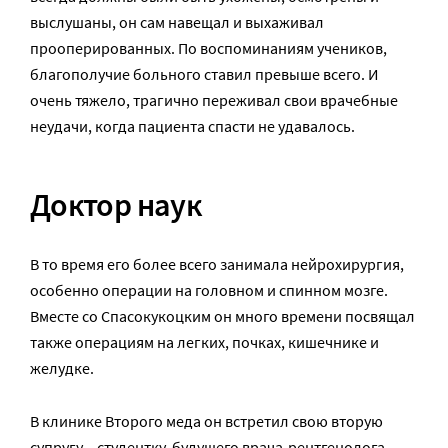
выслушаны, он сам навещал и выхаживал
прооперированных. По воспоминаниям учеников,
благополучие больного ставил превыше всего. И
очень тяжело, трагично переживал свои врачебные
неудачи, когда пациента спасти не удавалось.
Доктор наук
В то время его более всего занимала нейрохирургия,
особенно операции на головном и спинном мозге.
Вместе со Спасокукоцким он много времени посвящал
также операциям на легких, почках, кишечнике и
желудке.
В клинике Второго меда он встретил свою вторую
супругу – студентку, будущего врача-рентгенолога