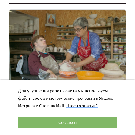
Люди с инвалидностью хотят работать
Для улучшения работы сайта мы используем
в мастерской
файлы cookie и метрические программы Яндекс
Метрика и Счетчик Mail.
Что это значит?
Нужны деньги на зарплату сотрудников проекта
«Интегративные мастерские в Раздолье»
Согласен
77 802 руб.
Нужно 271 656 руб.