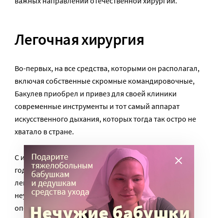
важных направлений отечественной хирургии.
Легочная хирургия
Во-первых, на все средства, которыми он располагал,
включая собственные скромные командировочные,
Бакулев приобрел и привез для своей клиники
современные инструменты и тот самый аппарат
искусственного дыхания, которых тогда так остро не
хватало в стране.
С использованием этого аппарата он в том же 1945
году провел первую операцию на больном с раком
легких. К сожалению, вмешательство оказалось
неудачным. Но уже через год Бакулев повторил
операцию – и на этот раз его и больного ждал успех.