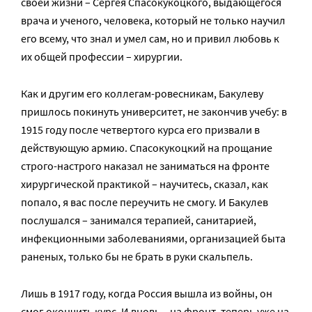
своей жизни – Сергея Спасокукоцкого, выдающегося
врача и ученого, человека, который не только научил
его всему, что знал и умел сам, но и привил любовь к
их общей профессии – хирургии.
Как и другим его коллегам-ровесникам, Бакулеву
пришлось покинуть университет, не закончив учебу: в
1915 году после четвертого курса его призвали в
действующую армию. Спасокукоцкий на прощание
строго-настрого наказал не заниматься на фронте
хирургической практикой – научитесь, сказал, как
попало, я вас после переучить не смогу. И Бакулев
послушался – занимался терапией, санитарией,
инфекционными заболеваниями, организацией быта
раненых, только бы не брать в руки скальпель.
Лишь в 1917 году, когда Россия вышла из войны, он
смог окончить курс. И вновь – на фронт, теперь уже на