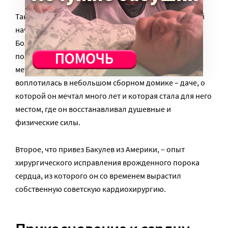
Так родился его метод операций на легких, который
начали внедрять и в других клиниках страны.
Больные, которые еще недавно были обречены,
получали надежду на спасение. За разработку этого
метода Бакулев получил Госпремию, которая
воплотилась в небольшом сборном домике – даче, о
которой он мечтал много лет и которая стала для него
местом, где он восстанавливал душевные и
физические силы.
Второе, что привез Бакулев из Америки, – опыт
хирургического исправления врожденного порока
сердца, из которого он со временем вырастил
собственную советскую кардиохирургию.