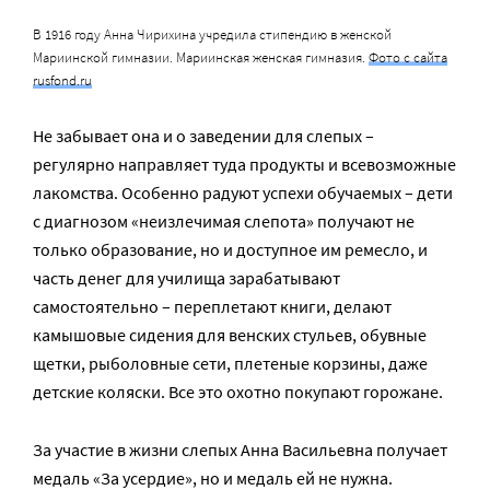
В 1916 году Анна Чирихина учредила стипендию в женской
Мариинской гимназии. Мариинская женская гимназия.
Фото с сайта
rusfond.ru
Не забывает она и о заведении для слепых –
регулярно направляет туда продукты и всевозможные
лакомства. Особенно радуют успехи обучаемых – дети
с диагнозом «неизлечимая слепота» получают не
только образование, но и доступное им ремесло, и
часть денег для училища зарабатывают
самостоятельно – переплетают книги, делают
камышовые сидения для венских стульев, обувные
щетки, рыболовные сети, плетеные корзины, даже
детские коляски. Все это охотно покупают горожане.
За участие в жизни слепых Анна Васильевна получает
медаль «За усердие», но и медаль ей не нужна.