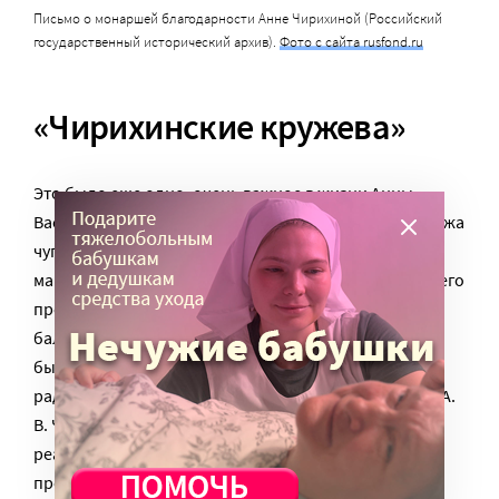
Письмо о монаршей благодарности Анне Чирихиной (Российский
государственный исторический архив).
Фото с сайта rusfond.ru
«Чирихинские кружева»
Это было еще одно, очень важное в жизни Анны
Васильевны. Унаследованный ею еще от первого мужа
чугунолитейный, механический и
машиностроительный завод процветал. Помимо всего
прочего, он выпускал чугунные решетки для оград,
балконов, лестниц, памятников. Именно этот завод
был отдушиной, которая приносила настоящую
радость – в отличии, к примеру, от торгового дома «А.
В. Чирихина с преемниками», через который
реализовывались скобяные товары собственно
производства, и который был исключительно