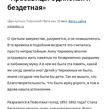
бездетная»
«Дом купчихи Чирихиной» Фото кон. 20 века.
Фото с сайта
oldsaratov.ru
О третьем замужестве, разумеется, и не помышлялось.
В те времена в подобном возрасте это считалось
просто непристойным. Анну Чирихину вполне
устраивало жить памятью по безвременно ушедшему
и любимому мужу. А в чем же была эта память, какой
же сосуд заняла она? Детей у Чирихиных не было,
иначе сосудом тем были бы дети. Так же вышло, что
благотворительность. Что было мужу дорого, в том и
вдова нашла успокоение.
Разразился в Поволжье голод 1891-1892 года? Стала
бесплатно молоть рожь для нуждающихся. Всего