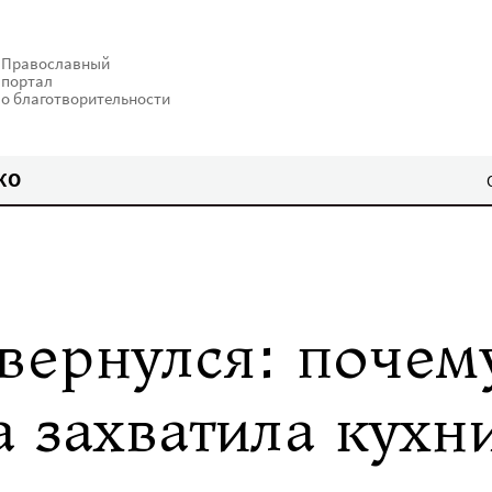
Православный
портал
о благотворительности
КО
вернулся: почем
 захватила кухн