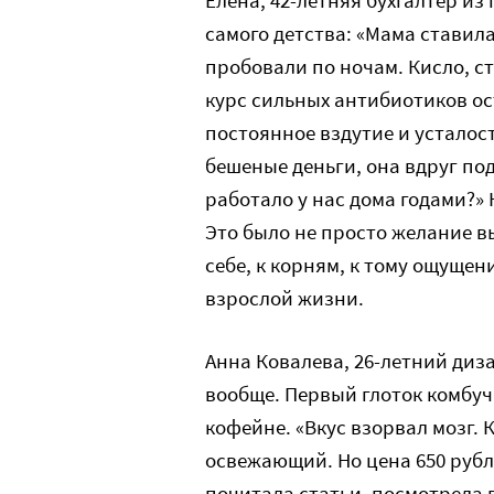
самого детства: «Мама ставила
пробовали по ночам. Кисло, ст
курс сильных антибиотиков ос
постоянное вздутие и усталост
бешеные деньги, она вдруг под
работало у нас дома годами?»
Это было не просто желание в
себе, к корням, к тому ощущен
взрослой жизни.
Анна Ковалева, 26-летний диза
вообще. Первый глоток комбуч
кофейне. «Вкус взорвал мозг. 
освежающий. Но цена 650 рубле
почитала статьи, посмотрела в