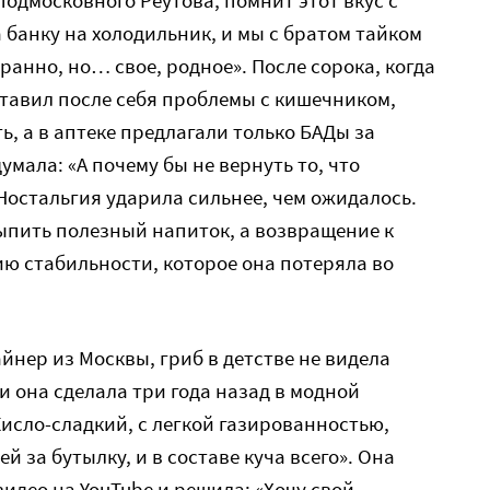
 банку на холодильник, и мы с братом тайком
ранно, но… свое, родное». После сорока, когда
тавил после себя проблемы с кишечником,
ь, а в аптеке предлагали только БАДы за
умала: «А почему бы не вернуть то, что
 Ностальгия ударила сильнее, чем ожидалось.
ыпить полезный напиток, а возвращение к
ию стабильности, которое она потеряла во
йнер из Москвы, гриб в детстве не видела
и она сделала три года назад в модной
Кисло-сладкий, с легкой газированностью,
й за бутылку, и в составе куча всего». Она
идео на YouTube и решила: «Хочу свой.