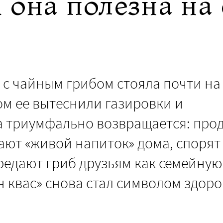
 она полезна на
 с чайным грибом стояла почти на
ом ее вытеснили газировки и
ча триумфально возвращается: про
ают «живой напиток» дома, спорят
редают гриб друзьям как семейную
 квас» снова стал символом здор