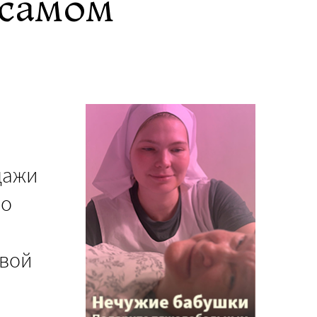
 самом
дажи
 о
овой