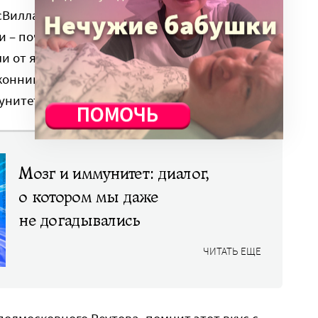
сВилла»,
продажи комбучи выросли на 16%
, а в
и – почти на 27%. Лидером продаж стала
и от ярких этикеток с длинным составом и
оконнике, теперь уже осознанно, с пониманием
унитета.
Мозг и иммунитет: диалог,
о котором мы даже
не догадывались
ЧИТАТЬ ЕЩЕ
 подмосковного Реутова, помнит этот вкус с