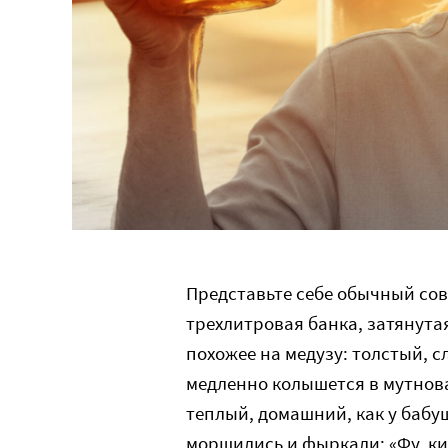
Представьте себе обычный сов
трехлитровая банка, затянутая
похожее на медузу: толстый, 
медленно колышется в мутнов
теплый, домашний, как у бабу
морщились и фыркали: «Фу, ки