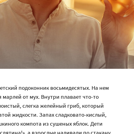
етский подоконник восьмидесятых. На нем
 марлей от мух. Внутри плавает что-то
слоистый, слегка желейный гриб, который
атой жидкости. Запах сладковато-кислый,
шкиного компота из сушеных яблок. Дети
слятина!», а взрослые наливали по стакану