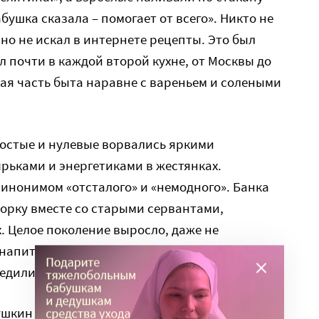
бушка сказала – помогает от всего». Никто не
но не искал в интернете рецепты. Это был
л почти в каждой второй кухне, от Москвы до
ая часть быта наравне с вареньем и солеными
ностые и нулевые ворвались яркими
ырьками и энергетиками в жестянках.
синонимом «отсталого» и «немодного». Банка
сорку вместе со старыми сервантами,
. Целое поколение выросло, даже не
 напиток», который нужно кормить и беречь.
или: быстро, ярко, удобно.
абушкин напиток» переживает настоящее