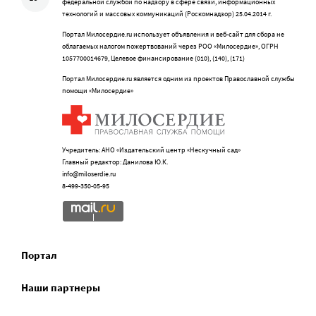
федеральной службой по надзору в сфере связи, информационных
технологий и массовых коммуникаций (Роскомнадзор) 25.04.2014 г.
Портал Милосердие.ru использует объявления и веб-сайт для сбора не
облагаемых налогом пожертвований через РОО «Милосердие», ОГРН
1057700014679, Целевое финансирование (010), (140), (171)
Портал Милосердие.ru является одним из проектов Православной службы
помощи «Милосердие»
Учредитель: АНО «Издательский центр «Нескучный сад»
Главный редактор: Данилова Ю.К.
info@miloserdie.ru
8-499-350-05-95
Портал
Наши партнеры