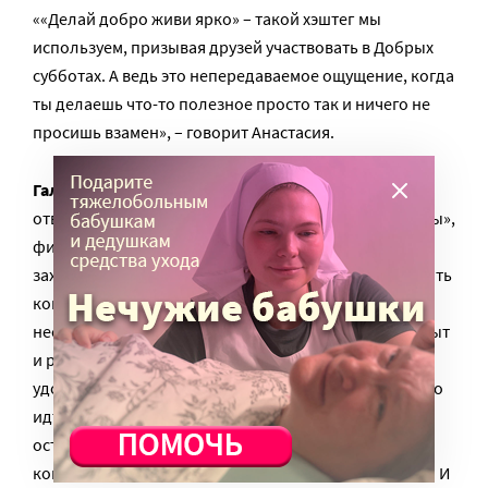
««Делай добро живи ярко» – такой хэштег мы
используем, призывая друзей участвовать в Добрых
субботах. А ведь это непередаваемое ощущение, когда
ты делаешь что-то полезное просто так и ничего не
просишь взамен», – говорит Анастасия.
Галина Бойко
, калининградский журналист,
ответственный секретарь «Калининградской правды»,
филолог, узнала об акции в интернете. И тоже
захотела поработать официантом. «Важно установить
коммуникацию с посетителем кафе, это журналисту
несложно. А сама идея прекрасная. Когда человек сыт
и расслаблен, он становится добрее, и к тому же это
удобная благотворительность – тебе не надо куда-то
идти, перечислять деньги, достаточно просто
оставить чаевые. Важно и то, что человек видит:
конкретная помощь оказана конкретному человеку. И