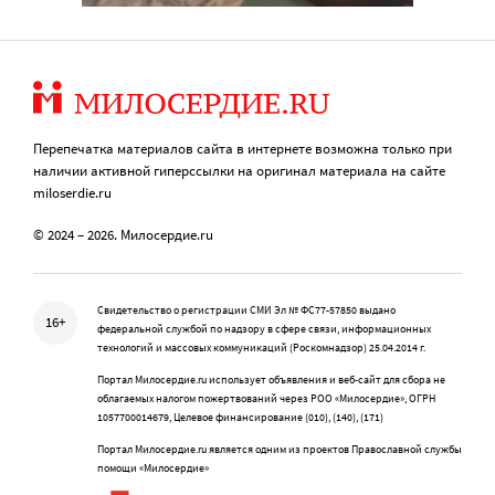
Перепечатка материалов сайта в интернете возможна только при
наличии активной гиперссылки на оригинал материала на сайте
miloserdie.ru
© 2024 – 2026. Милосердие.ru
Свидетельство о регистрации СМИ Эл № ФС77-57850 выдано
16+
федеральной службой по надзору в сфере связи, информационных
технологий и массовых коммуникаций (Роскомнадзор) 25.04.2014 г.
Портал Милосердие.ru использует объявления и веб-сайт для сбора не
облагаемых налогом пожертвований через РОО «Милосердие», ОГРН
1057700014679, Целевое финансирование (010), (140), (171)
Портал Милосердие.ru является одним из проектов Православной службы
помощи «Милосердие»