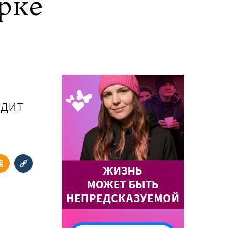
рке
одит