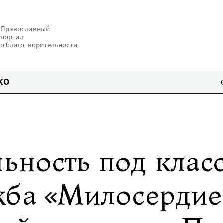
Православный
портал
о благотворительности
КО
ьность под клас
жба «Милосердие