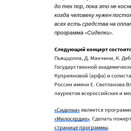
до тех пор, пока это не кос
когда человеку нужен постоя
всех есть средства на опл
программа «Сиделки».
Следующий концерт состоится
Пьяццолла, Д. Манчини, К. Деб
Государственной академичес
Куприяновой (арфа) и солист
России имени Е. Светланова В
лауреатов всероссийских и м
«Сиделки»
является программ
«Милосердие»
. Сделать пожер
странице программы
.