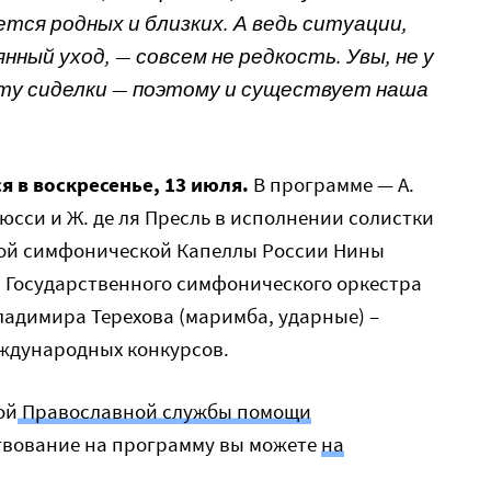
нется родных и близких. А ведь ситуации,
нный уход, — совсем не редкость. Увы, не у
ату сиделки — поэтому и существует наша
 в воскресенье, 13 июля.
В программе — А.
юсси и Ж. де ля Пресль в исполнении солистки
кой симфонической Капеллы России Нины
а Государственного симфонического оркестра
ладимира Терехова (маримба, ударные) –
еждународных конкурсов.
ой
Православной службы помощи
твование на программу вы можете
на