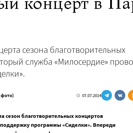
ый концерт в Па
церта сезона благотворительных
который служба «Милосердие» пров
елки».
(фото)
07.07.2014
а сезон благотворительных концертов
в поддержку программы «Сиделки». Впереди