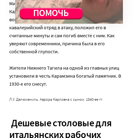
Мирная жизнь, однако же, приелась. В 1853 году
Карамзин добровольцем отправился на Крымскую
войну, где и нашел свою кончину. Повел
кавалерийский отряд в атаку, положил его в
считанные минуты и сам погиб вместе с ним. Как
уверяют современники, причина была в его
собственной глупости.
Жители Нижнего Тагила на одной из главных улиц
установили в честь Карамзина богатый памятник. В
1930-е его снесут.
Л.У. Делюмениль. Аврора Карловна с сыном. 1840-ее гг.
Дешевые столовые для
итальянских рабочих