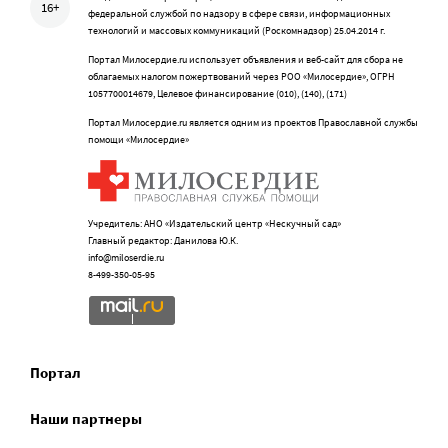
16+
федеральной службой по надзору в сфере связи, информационных
технологий и массовых коммуникаций (Роскомнадзор) 25.04.2014 г.
Портал Милосердие.ru использует объявления и веб-сайт для сбора не
облагаемых налогом пожертвований через РОО «Милосердие», ОГРН
1057700014679, Целевое финансирование (010), (140), (171)
Портал Милосердие.ru является одним из проектов Православной службы
помощи «Милосердие»
Учредитель: АНО «Издательский центр «Нескучный сад»
Главный редактор: Данилова Ю.К.
info@miloserdie.ru
8-499-350-05-95
Портал
Наши партнеры