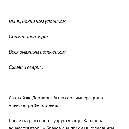
Выдь, дохни нам упоеньем,
Соименница зари;
Всех румяным появленьем
Оживи и озари!
..
Сватьей же Демидова была сама императрица
Александра Федоровна.
После смерти своего супруга Аврора Карловна
венчается вторым браком с Андреем Николаевичем