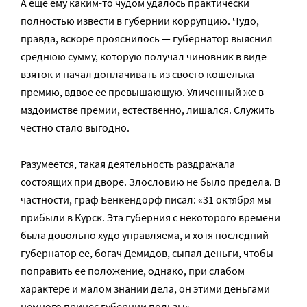
А еще ему каким-то чудом удалось практически
полностью извести в губернии коррупцию. Чудо,
правда, вскоре прояснилось — губернатор выяснил
среднюю сумму, которую получал чиновник в виде
взяток и начал доплачивать из своего кошелька
премию, вдвое ее превышающую. Уличенный же в
мздоимстве премии, естественно, лишался. Служить
честно стало выгодно.
Разумеется, такая деятельность раздражала
состоящих при дворе. Злословию не было предела. В
частности, граф Бенкендорф писал: «31 октября мы
прибыли в Курск. Эта губерния с некоторого времени
была довольно худо управляема, и хотя последний
губернатор ее, богач Демидов, сыпал деньги, чтобы
поправить ее положение, однако, при слабом
характере и малом знании дела, он этими деньгами
немного принес губернии пользы».