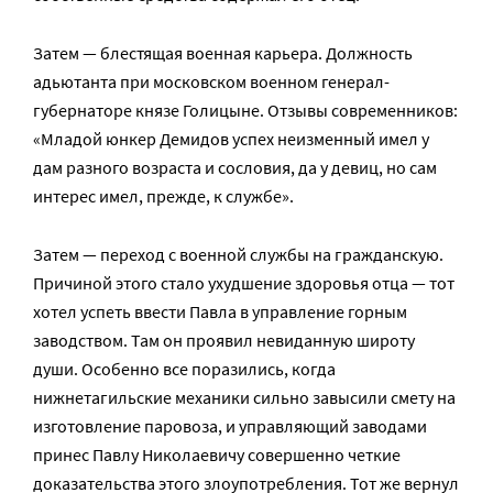
Затем — блестящая военная карьера. Должность
адьютанта при московском военном генерал-
губернаторе князе Голицыне. Отзывы современников:
«Младой юнкер Демидов успех неизменный имел у
дам разного возраста и сословия, да у девиц, но сам
интерес имел, прежде, к службе».
Затем — переход с военной службы на гражданскую.
Причиной этого стало ухудшение здоровья отца — тот
хотел успеть ввести Павла в управление горным
заводством. Там он проявил невиданную широту
души. Особенно все поразились, когда
нижнетагильские механики сильно завысили смету на
изготовление паровоза, и управляющий заводами
принес Павлу Николаевичу совершенно четкие
доказательства этого злоупотребления. Тот же вернул