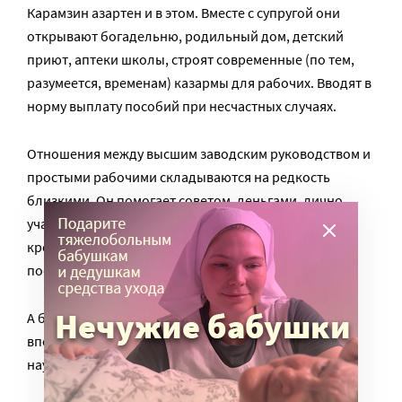
Карамзин азартен и в этом. Вместе с супругой они
открывают богадельню, родильный дом, детский
приют, аптеки школы, строят современные (по тем,
разумеется, временам) казармы для рабочих. Вводят в
норму выплату пособий при несчастных случаях.
Отношения между высшим заводским руководством и
простыми рабочими складываются на редкость
близкими. Он помогает советом, деньгами, лично
участвует в разрешении всякого рода проблем. Она
крестит детей, участвует в сидит на свадьбах
посаженной матерью, открывает богадельню.
А библиотека, собранная при Андрее Николаевиче,
впоследствии станет заделом для формирования
научной библиотеке нижнетагильского музея.