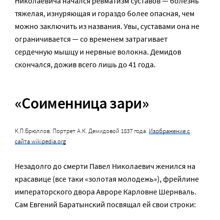
Николаевича начался ревматизм суставов — болезнь
тяжелая, изнуряющая и гораздо более опасная, чем
можно заключить из названия. Увы, суставами она не
ограничивается — со временем затрагивает
сердечную мышцу и нервные волокна. Демидов
скончался, дожив всего лишь до 41 года.
«Соименница зари»
К.П.Брюллов. Портрет А.К. Демидовой 1837 года.
Изображение с
сайта wikipedia.org
Незадолго до смерти Павел Николаевич женился на
красавице (все таки «золотая молодежь»), фрейлине
императорского двора Авроре Карловне Шернваль.
Сам Евгений Баратынский посвящал ей свои строки: