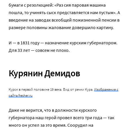
бумаги с резолюцией: «Раз сия паровая машина
пошла, то учинять сыск представляется нам пустым». А
введение на заводах всеобщей пожизненной пенсии в
размере половины жалование довершило картину.
И — в 1831 году — назначение курским губернатором.
Для 33 лет — совсем не плохо.
Курянин Демидов
Курск в первой половине 19 века. Вид от речки Кура.
Изображение с
сайта fresher.ru
Даже не верится, что в должности курского
губернатора наш герой провел всего три года — так
много он успел за это время. Соорудил на