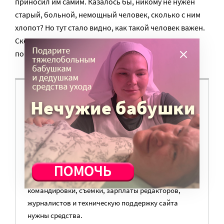
приносил им самим. Казалось бы, никому не нужен
старый, больной, немощный человек, сколько с ним
хлопот? Но тут стало видно, как такой человек важен.
Скольким прихожанам она помогла увидеть в деле,
почувствовать на практике свое христианство.
ВАМ ВАЖНО, ЧТОБЫ РАЗГОВОР НА ЭТУ
ТЕМУ ПРОДОЛЖИЛСЯ? ПОДДЕРЖИТЕ
ПОРТАЛ!
Мы просим подписаться на небольшой, но
регулярный платеж в пользу нашего сайта.
Милосердие.ru работает благодаря добровольным
пожертвованиям наших читателей. На
командировки, съемки, зарплаты редакторов,
журналистов и техническую поддержку сайта
нужны средства.