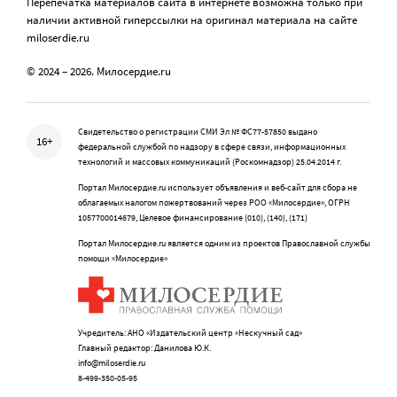
Перепечатка материалов сайта в интернете возможна только при
наличии активной гиперссылки на оригинал материала на сайте
miloserdie.ru
© 2024 – 2026. Милосердие.ru
Свидетельство о регистрации СМИ Эл № ФС77-57850 выдано
16+
федеральной службой по надзору в сфере связи, информационных
технологий и массовых коммуникаций (Роскомнадзор) 25.04.2014 г.
Портал Милосердие.ru использует объявления и веб-сайт для сбора не
облагаемых налогом пожертвований через РОО «Милосердие», ОГРН
1057700014679, Целевое финансирование (010), (140), (171)
Портал Милосердие.ru является одним из проектов Православной службы
помощи «Милосердие»
Учредитель: АНО «Издательский центр «Нескучный сад»
Главный редактор: Данилова Ю.К.
info@miloserdie.ru
8-499-350-05-95