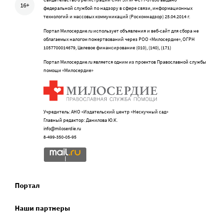
16+
федеральной службой по надзору в сфере связи, информационных
технологий и массовых коммуникаций (Роскомнадзор) 25.04.2014 г.
Портал Милосердие.ru использует объявления и веб-сайт для сбора не
облагаемых налогом пожертвований через РОО «Милосердие», ОГРН
1057700014679, Целевое финансирование (010), (140), (171)
Портал Милосердие.ru является одним из проектов Православной службы
помощи «Милосердие»
Учредитель: АНО «Издательский центр «Нескучный сад»
Главный редактор: Данилова Ю.К.
info@miloserdie.ru
8-499-350-05-95
Портал
Наши партнеры