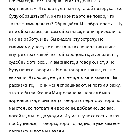
почему сидите? Я говорю, ну а что делать? К
журналистам. Я говорю, да ты что, такой позор, как же
буду обращаться? А он говорит: а это не позор, что
такое с вами делают? Обращайся. И я обратилась… Ну,
я не обратилась, он сам обратился, и они приехали ко
мне на работу. И вы бы видели эту встречу. По-
видимому, у нас уже в нескольких поколениях живет
внутри страх какой-то – обнародовать, журналисты,
судебные эти все… И вы знаете, я говорю, нет, я не
буду ничего говорить. И они говорят: как же, вы же
вызвали. Я говорю, нет, это не я, это зять вызвал. Вы
расскажите, — они меня спрашивают. И потом я вижу,
что это была Ксения Митрофанова, первая была
журналистка, и она тогда говорит оператору: хорошо,
мы столько потратили времени, добрались до вас,
давайте, мы тогда уходим. И у меня уже совесть такая
пробудилась, я говорю, хорошо, ладно, я уже вам все
расскажу. И вот мы начали.