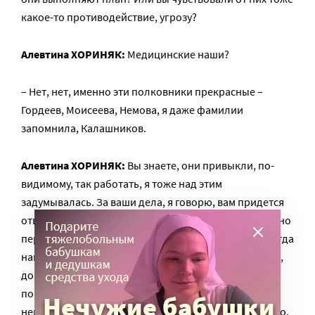
какое-то противодействие, угрозу?
Алевтина ХОРИНЯК:
Медицинские наши?
– Нет, нет, именно эти полковники прекрасные –
Гордеев, Моисеева, Немова, я даже фамилии
запомнила, Калашников.
Алевтина ХОРИНЯК:
Вы знаете, они привыкли, по-
видимому, так работать, я тоже над этим
задумывалась. За ваши дела, я говорю, вам придется
отвечать перед Богом. Перед законом мы не будем, но
перед Богом придется отвечать. Они говорят: ну, когда
нам еще, а вам уже прилетело. Полковник такой там,
дознаватель. А вам уже прилетело. То есть,
понимаете, они абсолютно себя чувствуют, что они
неприкасаемы, что они могут вершить все что угодно.