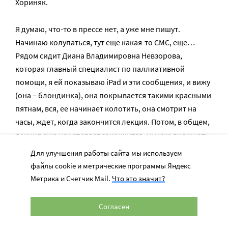
Хориняк.
Я думаю, что-то в прессе нет, а уже мне пишут.
Начинаю колупаться, тут еще какая-то СМС, еще…
Рядом сидит Диана Владимировна Невзорова,
которая главный специалист по паллиативной
помощи, я ей показываю iPad и эти сообщения, и вижу
(она – блондинка), она покрывается такими красными
пятнам, вся, ее начинает колотить, она смотрит на
часы, ждет, когда закончится лекция. Потом, в общем,
лекция еще не успевает закончится, мы уже видим эту
новость, я вижу, что у Дианы в глазах слезы, даже
Для улучшения работы сайта мы используем
вспоминать не могу… В общем, когда закончилась эта
файлы cookie и метрические программы Яндекс
лекция, мы не даем народу пооплодировать и задать
Метрика и Счетчик Mail.
Что это значит?
вопросы, и Диана вскакивает и говорит: люди,
Хориняк оправдали! И все эти врачи – все
Согласен
аплодировали невероятно, потому что это очень
знаковая история.