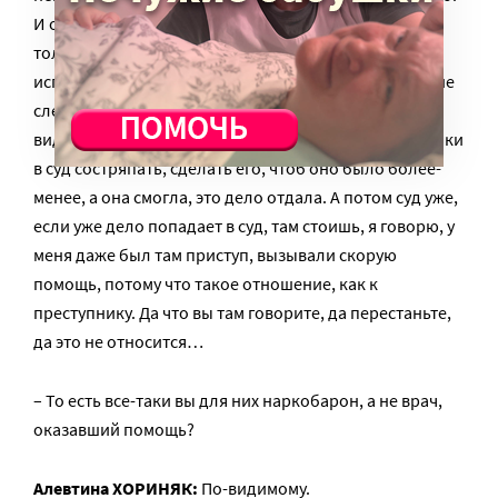
И они же не могли все равно это дело слепить, и
только уже Моисеева, полковник, которая просто
исполняющая обязанности следователя, она даже не
следователь – она оперативный работник, но, по-
видимому, эти следователи не могли это дело все-таки
в суд состряпать, сделать его, чтоб оно было более-
менее, а она смогла, это дело отдала. А потом суд уже,
если уже дело попадает в суд, там стоишь, я говорю, у
меня даже был там приступ, вызывали скорую
помощь, потому что такое отношение, как к
преступнику. Да что вы там говорите, да перестаньте,
да это не относится…
– То есть все-таки вы для них наркобарон, а не врач,
оказавший помощь?
Алевтина ХОРИНЯК:
По-видимому.