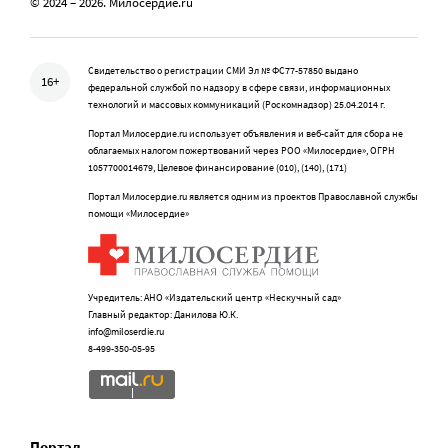
© 2024 – 2026. Милосердие.ru
Свидетельство о регистрации СМИ Эл № ФС77-57850 выдано
16+
федеральной службой по надзору в сфере связи, информационных
технологий и массовых коммуникаций (Роскомнадзор) 25.04.2014 г.
Портал Милосердие.ru использует объявления и веб-сайт для сбора не
облагаемых налогом пожертвований через РОО «Милосердие», ОГРН
1057700014679, Целевое финансирование (010), (140), (171)
Портал Милосердие.ru является одним из проектов Православной службы
помощи «Милосердие»
Учредитель: АНО «Издательский центр «Нескучный сад»
Главный редактор: Данилова Ю.К.
info@miloserdie.ru
8-499-350-05-95
Портал