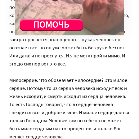
подъезда хотя бы!» Он разозлится и уйдет. Я хожу,
кого-то прошу или сама его тащу. И вот уже после того,
как муж ушел домой, я еще часа полтора вот с этим
пьяницей вожусь, чтобы он не замерз. Потому что он
завтра проснется полноценно… ну как человек он
осознает все, но он уже может быть без рук и без ног.
Или даже и не проснутся. И я не могу пройти мимо. И
это до сих пор вот это все.
Милосердие. Что обозначает милосердие? Это милое
сердце. Потому что из сердца человека исходит все: и
жизнь исходит, и смерть исходит из сердца человека.
То есть Господь говорит, что в сердце человека
гнездится все: и доброе и злое. И милое сердце дается
только Господом. Человек сам по себе он не может
быть милосердным на сто процентов, и только Бог
меняет сердце человека.