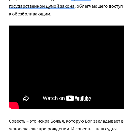
государственной Думой закона
, облегчающего доступ
к обезболивающим.
Совесть – это искра Божья, которую Бог закладывает в
человека еще при рождении. И совесть – наш судья.