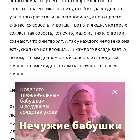
останавливают, у него тогда повреждается эта
совесть, она его уже так не судит. А когда он делает
уже много раз это , и не остановился, у него просто
сжигается совесть. И вот да – вот эти люди, у которых
сожженная совесть, конечно, мало из них кто потом
сознают, что они творят. А так у каждого человека она
есть, сколько Бог вложил… В каждого вкладывает. А
потом, что мы делаем с этой совестью в процессе
жизни, это уже видно потом на результате нашей
жизни.
«Идем.. Зима.. И валяется человек»
Я просто вот с юности, с детства – мне было жалко
людей, я никак не могла никого обидеть. И вот даже
мы с мужем как-то вот несколько раз уже так было.
Идем.. Зима… И валяется человек. И он злится за то,
что я его прошу: «Помоги мне его дотащить до