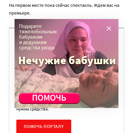
На первом месте пока сейчас спектакль. Ждем вас на
премьере.
ВАМ ВАЖНО, ЧТОБЫ РАЗГОВОР НА ЭТУ
ТЕМУ ПРОДОЛЖИЛСЯ? ПОДДЕРЖИТЕ
ПОРТАЛ!
Мы просим подписаться на небольшой, но
регулярный платеж в пользу нашего сайта.
Милосердие.ru работает благодаря добровольным
пожертвованиям наших читателей. На
командировки, съемки, зарплаты редакторов,
журналистов и техническую поддержку сайта
нужны средства.
ПОМОЧЬ ПОРТАЛУ