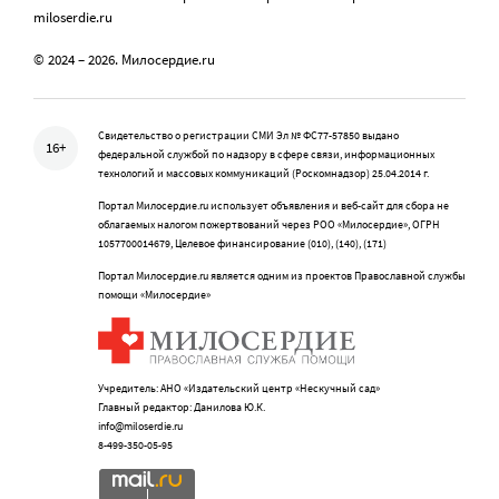
miloserdie.ru
© 2024 – 2026. Милосердие.ru
Свидетельство о регистрации СМИ Эл № ФС77-57850 выдано
16+
федеральной службой по надзору в сфере связи, информационных
технологий и массовых коммуникаций (Роскомнадзор) 25.04.2014 г.
Портал Милосердие.ru использует объявления и веб-сайт для сбора не
облагаемых налогом пожертвований через РОО «Милосердие», ОГРН
1057700014679, Целевое финансирование (010), (140), (171)
Портал Милосердие.ru является одним из проектов Православной службы
помощи «Милосердие»
Учредитель: АНО «Издательский центр «Нескучный сад»
Главный редактор: Данилова Ю.К.
info@miloserdie.ru
8-499-350-05-95