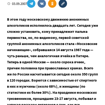
03.09.2007
В этом году московскому движению анонимных
алкоголиков исполнилось двадцать лет. Сегодня уже
сложно установить, кому принадлежит пальма
первенства, но, по-видимому, первой советской
группой анонимных алкоголиков стала
«Московские
начинающие»
, собравшаяся 14 августа 1987 года —
чуть раньше, чем аналогичная ячейка в Питере.
Теперь в одной Москве — около сорока ячеек,
причем половина при православных храмах. Всего
же по России насчитывается сегодня около 350 групп
в 120 городах. Борются с зависимостью от спиртного
в них и мужчины (около 68%), и женщины (по
статистике их более 30%). На празднике московских
трезвенников, прошедшем 23-27 августа, побывал и
записал рассказы ветеранов о том, как все