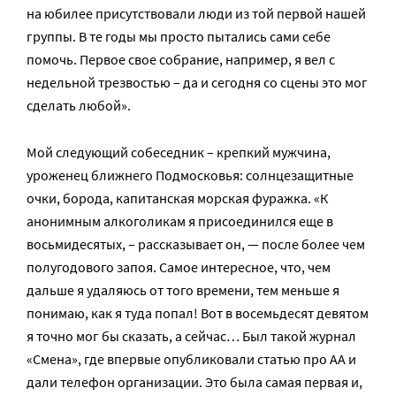
на юбилее присутствовали люди из той первой нашей
группы. В те годы мы просто пытались сами себе
помочь. Первое свое собрание, например, я вел с
недельной трезвостью – да и сегодня со сцены это мог
сделать любой».
Мой следующий собеседник – крепкий мужчина,
уроженец ближнего Подмосковья: солнцезащитные
очки, борода, капитанская морская фуражка. «К
анонимным алкоголикам я присоединился еще в
восьмидесятых, – рассказывает он, — после более чем
полугодового запоя. Самое интересное, что, чем
дальше я удаляюсь от того времени, тем меньше я
понимаю, как я туда попал! Вот в восемьдесят девятом
я точно мог бы сказать, а сейчас… Был такой журнал
«Смена», где впервые опубликовали статью про АА и
дали телефон организации. Это была самая первая и,