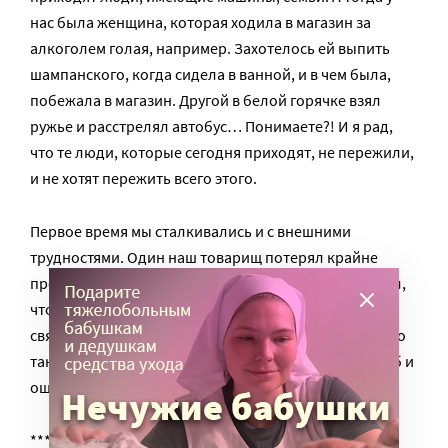
нас была женщина, которая ходила в магазин за
алкоголем голая, например. Захотелось ей выпить
шампанского, когда сидела в ванной, и в чем была,
побежала в магазин. Другой в белой горячке взял
ружье и расстрелял автобус… Понимаете?! И я рад,
что те люди, которые сегодня приходят, не пережили,
и не хотят пережить всего этого.
Первое время мы сталкивались и с внешними
трудностями. Один наш товарищ потерял крайне
престижную работу, потому что его начальник узнал,
что он состоит в АА. Это была ужасная глупость,
связанная в том числе с прессой, не понимающей что
такое анонимность. Так мы двигались методом проб и
ошибок».
***