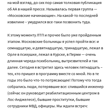
на мой взгляд, до сих пор самая толковая публикация
об АА в нашей прессе. Называлась первая группа —
«Московские начинающие». На какой-то последней
извилине – умудрился все-таки позвонить туда.
К этому моменту ЛТП и прочее было уже пройденным
этапом. Московские больницы я успел пройти все: и
семнадцатую, и девятнадцатую, тринадцатую, лежал в
Орле в психушке, лежал в Курске, в Перми — очень
длинная череда психбольниц, вытрезвителей и так
далее. Сегодня я встретил здесь человек пятнадцать –
тех, кто пришел в программу вместе со мной. Но в те
годы это было что-то потрясающее! Потому что тогда
собрались люди, потерявшие все: спившийся инженер
(сейчас он руководит реабилитационным центром в
Лос-Анджелесе), бывшие проститутки, бывшие
сотрудники МВД, офицеры. Мы ждали встреч: