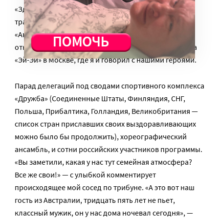
«Здравствуйте, я алкоголик!» — так, словами
традиционного приветствия, принятого в группах
«Анонимных алкоголиков» по всему миру, была
открыта двадцатая юбилейная августовская встреча
«Эй-Эй» в Москве, где я и говорил с нашими героями.
Парад делегаций под сводами спортивного комплекса
«Дружба» (Соединенные Штаты, Финляндия, СНГ,
Польша, Прибалтика, Голландия, Великобритания —
список стран приславших своих выздоравливающих
можно было бы продолжить), хореографический
ансамбль, и сотни российских участников программы.
«Вы заметили, какая у нас тут семейная атмосфера?
Все же свои!» — с улыбкой комментирует
происходящее мой сосед по трибуне. «А это вот наш
гость из Австралии, тридцать пять лет не пьет,
классный мужик, он у нас дома ночевал сегодня», —