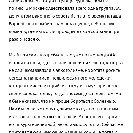
Собирались мы тогда на улице Руднева, дом не
помню. В Москве существовала всего одна группа АА.
Депутатом районного совета была в то время Наташа
Варлей, она и выбила нам помещение, небольшую
комнату, где мы могли проводить свои собрания три
раза в неделю.
Мы были самым отребьем, это уже позже, когда АА
встали на ноги, здесь стали появляться люди, которые
не слишком завязли в алкоголизме, но хотят бросить.
Сегодня, например, появилось много молодежи,
которая не желает прийти к тому, к чему я пришел к
своим сорока годам, тогда в восемьдесят девятом. Но
я бы не сказал, что им проще бороться с болезнью.
Нам было легче понять, зачем это нужно, так как мы
из-за алкоголизма все потеряли. У нас ничего, кроме
вот шкуры никчемной, не оставалось тогда! Сейчас же
приходят люди, имеющие машины, семьи. А тогда у