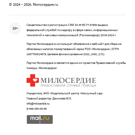
© 2024 – 2026. Милосердие.ru
Свидетельство о регистрации СМИ Эл № ФС77-57850 выдано
16+
федеральной службой по надзору в сфере связи, информационных
технологий и массовых коммуникаций (Роскомнадзор) 25.04.2014 г.
Портал Милосердие.ru использует объявления и веб-сайт для сбора не
облагаемых налогом пожертвований через РОО «Милосердие», ОГРН
1057700014679, Целевое финансирование (010), (140), (171)
Портал Милосердие.ru является одним из проектов Православной службы
помощи «Милосердие»
Учредитель: АНО «Издательский центр «Нескучный сад»
Главный редактор: Данилова Ю.К.
info@miloserdie.ru
8-499-350-05-95