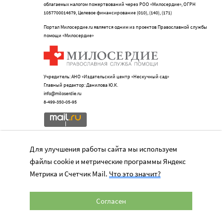
облагаемых налогом пожертвований через РОО «Милосердие», ОГРН
1057700014679, Целевое финансирование (010), (140), (171)
Портал Милосердие.ru является одним из проектов Православной службы
помощи «Милосердие»
Учредитель: АНО «Издательский центр «Нескучный сад»
Главный редактор: Данилова Ю.К.
info@miloserdie.ru
8-499-350-05-95
Для улучшения работы сайта мы используем
Портал
файлы cookie и метрические программы Яндекс
Наши партнеры
Метрика и Счетчик Mail.
Что это значит?
Мы в соц.сетях
Согласен
Официально