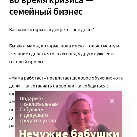
семейный бизнес
Как маме открыть в декрете свое дело?
Бывают мамы, которые пока имеют только мечту и
желание сделать что-то «свое», у других уже есть
готовый проект.
«Мама работает» предлагает деловое обучение «от а
до я» – как отвечать на звонки, как общаться с
клиентами и с партнерами, как вести документацию.
«Мы также создаем сайт старт-апа, его стиль,
помогаем в первоначальном продвижении – то есть
делаем все, чтобы ее бизнес закрутился, начал
работать», – отмечает Олеся. Это бесплатные услуги.