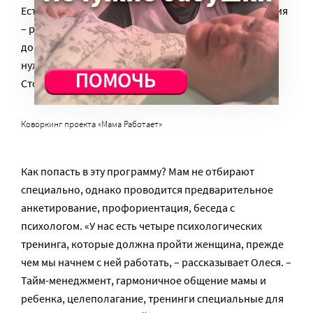
Есть дополнительная помощь, платные предложения
– разработка фирменного стиля, логотипа,
дополнительные лекции, подача документов в
нужные государственные органы для регистрации.
Стоимость такой помощи опять же минимальна.
Коворкинг проекта «Мама Работает»
Как попасть в эту программу? Мам не отбирают
специально, однако проводится предварительное
анкетирование, профориентация, беседа с
психологом. «У нас есть четыре психологических
тренинга, которые должна пройти женщина, прежде
чем мы начнем с ней работать, – рассказывает Олеся. –
Тайм-менеджмент, гармоничное общение мамы и
ребенка, целеполагание, тренинги специальные для