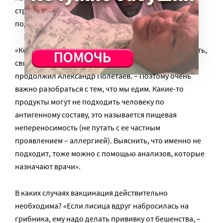
страдает иммунитет. Врач может порекомендовать
подходящие пре- и пробиотики».
«Количественно 85% иммунной системы – это ее часть,
связанная с желудочно-кишечным трактом, –
продолжил Александр Полетаев. – Поэтому очень
важно разобраться с тем, что мы едим. Какие-то
продукты могут не подходить человеку по
антигенному составу, это называется пищевая
непереносимость (не путать с ее частным
проявлением – аллергией). Выяснить, что именно не
подходит, тоже можно с помощью анализов, которые
назначают врачи».
В каких случаях вакцинация действительно
необходима? «Если лисица вдруг набросилась на
грибника, ему надо делать прививку от бешенства, –