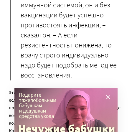
иммунной системой, он и без
вакцинации будет успешно
противостоять инфекции, –
сказал он. – А если
резистентность понижена, то
врачу строго индивидуально
надо будет подобрать метод ее
восстановления.
Это может быть восполнение дефицита витамина D,
если он есть. Может быть, у пациента имеются
проблемы с микробиомом. Ведь в организме, прежде
всего в пищеварительной системе, живет огромное
количество микроорганизмов, наших симбионтов.
Когда состав микробиома нарушается, сильно