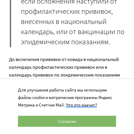
если осложнения наступили от
профилактических прививок,
внесенных в национальный
календарь, или от вакцинации по
эпидемическим показаниям.
До включения прививки от ковида в национальный
календарь профилактических прививок или в
календарь прививок по эпидемическим показаниям
(утвержденный приказом Минздрава № 125н)
Для улучшения работы сайта мы используем
государственные единовременные пособия за
файлы cookie и метрические программы Яндекс
осложнения после нее выплачиваться не будут,
Метрика и Счетчик Mail.
Что это значит?
считает Полина Габай.
Согласен
Впрочем, за вызванные вакцинацией осложнения
несут ответственность учреждение, где ставили