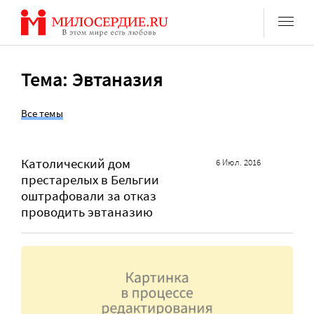
Перейти
к
содержанию
Тема: Эвтаназия
Все темы
Католический дом
6 Июл. 2016
престарелых в Бельгии
оштрафовали за отказ
проводить эвтаназию