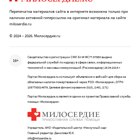
Перепечатка материалов сайта в интернете возможна только при
наличии активной гиперссылки на оригинал материала на сайте
miloserdie.ru
© 2024 – 2026. Милосердие.ru
Свидетельство о регистрации СМИ Эл № ФС77-57850 выдано
16+
федеральной службой по надзору в сфере связи, информационных
технологий и массовых коммуникаций (Роскомнадзор) 25.04.2014 г.
Портал Милосердие.ru использует объявления и веб-сайт для сбора не
облагаемых налогом пожертвований через РОО «Милосердие», ОГРН
1057700014679, Целевое финансирование (010), (140), (171)
Портал Милосердие.ru является одним из проектов Православной службы
помощи «Милосердие»
Учредитель: АНО «Издательский центр «Нескучный сад»
Главный редактор: Данилова Ю.К.
info@miloserdie.ru