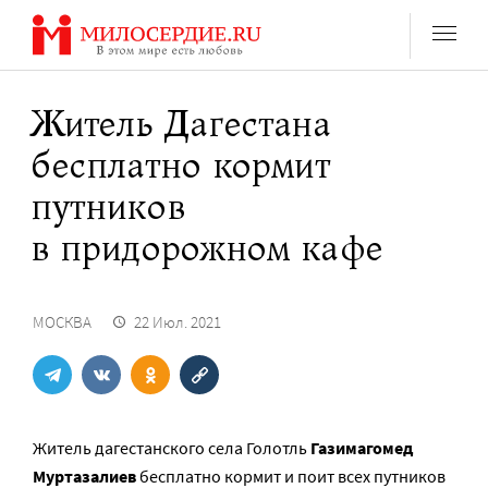
Перейти
к
содержанию
Житель Дагестана
бесплатно кормит
путников
в придорожном кафе
МОСКВА
22 Июл. 2021
Житель дагестанского села Голотль
Газимагомед
Муртазалиев
бесплатно кормит и поит всех путников