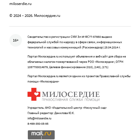
miloserdie.ru
© 2024 – 2026. Милосердие.ru
Свидетельство о регистрации СМИ Эл № ФС77-57850 выдано
16+
федеральной службой по надзору в сфере связи, информационных
технологий и массовых коммуникаций (Роскомнадзор) 25.04.2014 г.
Портал Милосердие.ru использует объявления и веб-сайт для сбора не
облагаемых налогом пожертвований через РОО «Милосердие», ОГРН
1057700014679, Целевое финансирование (010), (140), (171)
Портал Милосердие.ru является одним из проектов Православной службы
помощи «Милосердие»
Учредитель: АНО «Издательский центр «Нескучный сад»
Главный редактор: Данилова Ю.К.
info@miloserdie.ru
8-499-350-05-95