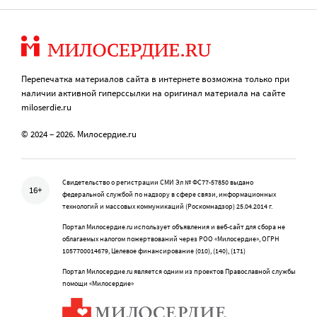
Перепечатка материалов сайта в интернете возможна только при
наличии активной гиперссылки на оригинал материала на сайте
miloserdie.ru
© 2024 – 2026. Милосердие.ru
Свидетельство о регистрации СМИ Эл № ФС77-57850 выдано
16+
федеральной службой по надзору в сфере связи, информационных
технологий и массовых коммуникаций (Роскомнадзор) 25.04.2014 г.
Портал Милосердие.ru использует объявления и веб-сайт для сбора не
облагаемых налогом пожертвований через РОО «Милосердие», ОГРН
1057700014679, Целевое финансирование (010), (140), (171)
Портал Милосердие.ru является одним из проектов Православной службы
помощи «Милосердие»