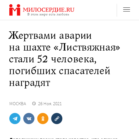
Перейти
к
содержанию
Жертвами аварии
на шахте «Листвяжная»
стали 52 человека,
погибших спасателей
наградят
МОСКВА
26 Ноя. 2021