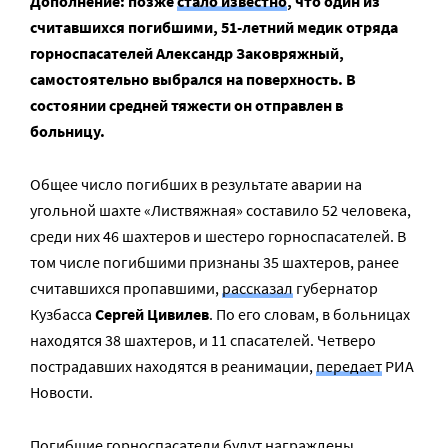
Дополнение: позже
стало известно
, что один из
считавшихся погибшими, 51-летний медик отряда
горноспасателей Александр Заковряжный,
самостоятельно выбрался на поверхность. В
состоянии средней тяжести он отправлен в
больницу.
Общее число погибших в результате аварии на
угольной шахте «Листвяжная» составило 52 человека,
среди них 46 шахтеров и шестеро горноспасателей. В
том числе погибшими признаны 35 шахтеров, ранее
считавшихся пропавшими,
рассказал
губернатор
Кузбасса
Сергей Цивилев
. По его словам, в больницах
находятся 38 шахтеров, и 11 спасателей. Четверо
пострадавших находятся в реанимации,
передает
РИА
Новости.
Погибшие горноспасатели будут награждены