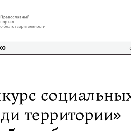
Православный
портал
о благотворительности
КО
нкурс социальны
ди территории»