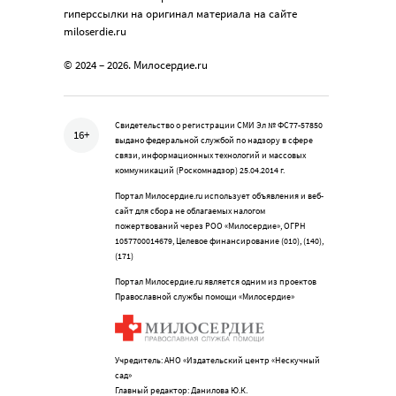
гиперссылки на оригинал материала на сайте
miloserdie.ru
© 2024 – 2026. Милосердие.ru
Свидетельство о регистрации СМИ Эл № ФС77-57850
16+
выдано федеральной службой по надзору в сфере
связи, информационных технологий и массовых
коммуникаций (Роскомнадзор) 25.04.2014 г.
Портал Милосердие.ru использует объявления и веб-
сайт для сбора не облагаемых налогом
пожертвований через РОО «Милосердие», ОГРН
1057700014679, Целевое финансирование (010), (140),
(171)
Портал Милосердие.ru является одним из проектов
Православной службы помощи «Милосердие»
Учредитель: АНО «Издательский центр «Нескучный
сад»
Главный редактор: Данилова Ю.К.