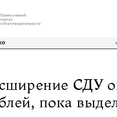
Православный
портал
о благотворительности
КО
асширение СДУ 
блей, пока выде