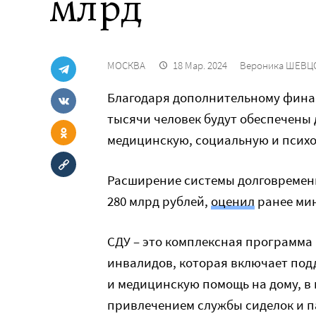
млрд
МОСКВА
18 Мар. 2024
Вероника ШЕВЦ
Благодаря дополнительному финан
тысячи человек будут обеспечен
медицинскую, социальную и псих
Расширение системы долговременно
280 млрд рублей,
оценил
ранее ми
СДУ – это комплексная программа
инвалидов, которая включает под
и медицинскую помощь на дому, в
привлечением службы сиделок и 