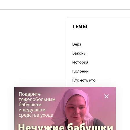
ТЕМЫ
Вера
Законы
История
Колонки
Кто есть кто
Личный опыт
Медицина
Ноу-хау
Общество
Отдых