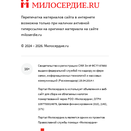
Перепечатка материалов сайта в интернете
возможна только при наличии активной
гиперссылки на оригинал материала на сайте
miloserdie.ru
© 2024 – 2026. Милосердие.ru
Свидетельство о регистрации СМИ Эл № ФС77-57850
16+
выдано федеральной службой по надзору в сфере
связи, информационных технологий и массовых
коммуникаций (Роскомнадзор) 25.04.2014 г.
Портал Милосердие.ru использует объявления и веб-
сайт для сбора не облагаемых налогом
пожертвований через РОО «Милосердие», ОГРН
1057700014679, Целевое финансирование (010), (140),
(171)
Портал Милосердие.ru является одним из проектов
Православной службы помощи «Милосердие»