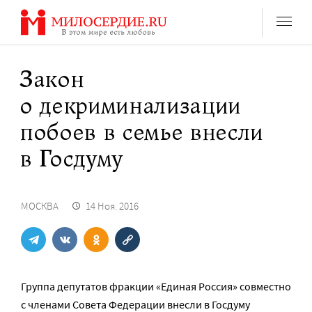
Перейти
к
содержанию
Закон
о декриминализации
побоев в семье внесли
в Госдуму
МОСКВА
14 Ноя. 2016
Группа депутатов фракции «Единая Россия» совместно
с членами Совета Федерации внесли в Госдуму