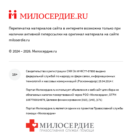
Перепечатка материалов сайта в интернете возможна только при
наличии активной гиперссылки на оригинал материала на сайте
miloserdie.ru
© 2024 – 2026. Милосердие.ru
Свидетельство о регистрации СМИ Эл № ФС77-57850 выдано
16+
федеральной службой по надзору в сфере связи, информационных
технологий и массовых коммуникаций (Роскомнадзор) 25.04.2014 г.
Портал Милосердие.ru использует объявления и веб-сайт для сбора не
облагаемых налогом пожертвований через РОО «Милосердие», ОГРН
1057700014679, Целевое финансирование (010), (140), (171)
Портал Милосердие.ru является одним из проектов Православной службы
помощи «Милосердие»