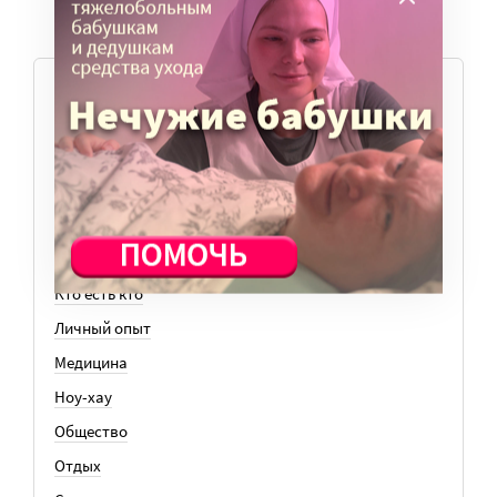
ТЕМЫ
Вера
Законы
История
Колонки
Кто есть кто
Личный опыт
Медицина
Ноу-хау
Общество
Отдых